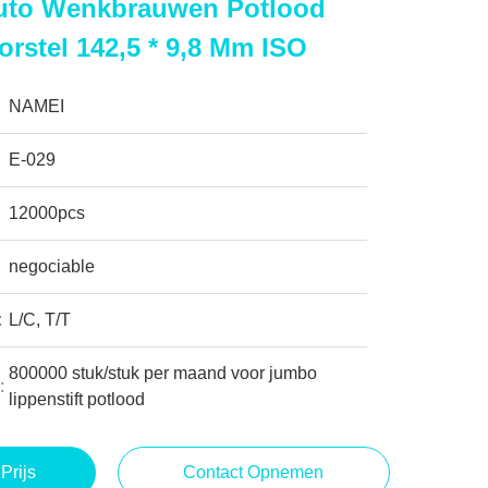
 Auto Wenkbrauwen Potlood
orstel 142,5 * 9,8 Mm ISO
NAMEI
E-029
12000pcs
negociable
:
L/C, T/T
800000 stuk/stuk per maand voor jumbo
:
lippenstift potlood
Prijs
Contact Opnemen