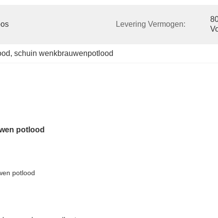
80
os 
Levering Vermogen:
Vo
ood
, 
schuin wenkbrauwenpotlood
uwen potlood
uwen potlood