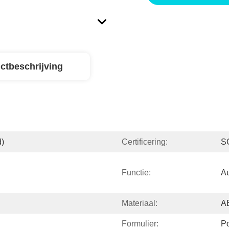
ctbeschrijving
d)
Certificering:
S
Functie:
A
Materiaal:
A
Formulier:
Po