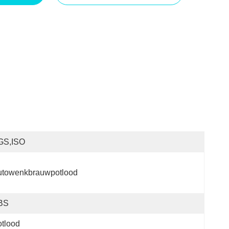
GS,ISO
utowenkbrauwpotlood
BS
tlood