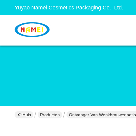
Yuyao Namei Cosmetics Packaging Co., Ltd.
Huis
Producten
Ontvanger Van Wenkbrauwenpotl