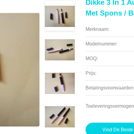
Dikke 3 In 1
Met Spons / B
Merknaam:
Modelnummer:
MOQ:
Prijs:
Betalingsvoorwaarden
Toeleveringsvermogen
Vind De Beste 