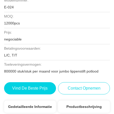
Modelnummer:
E-024
MOQ:
12000pcs
Prijs:
negociable
Betalingsvoorwaarden:
L/C, T/T
Toeleveringsvermogen:
800000 stuk/stuk per maand voor jumbo lippenstift potlood
Vind De Beste Prijs
Contact Opnemen
Gedetailleerde Informatie
Productbeschrijving