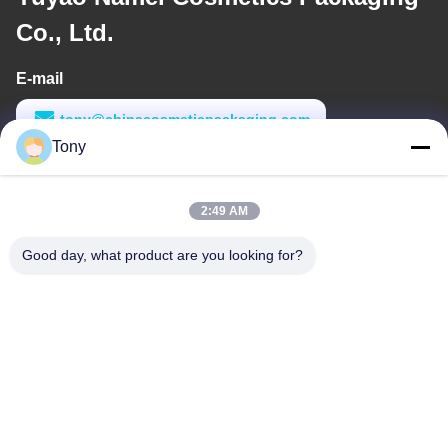
Co., Ltd.
E-mail
tony@chinacosmeticpackaging.com
Tony
Werktijd
8:00-17:00
2:49 AM
Ons adres
Good day, what product are you looking for?
Adres
No. 8 Xiadalu, Nijialu Village, Simen Town, Yuyao City, Ningbo,
China
Telefoon
86--19012893906