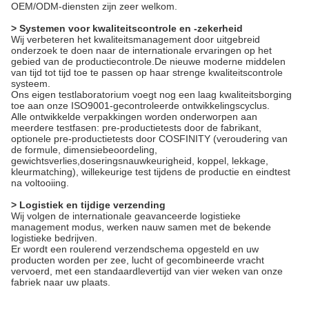
OEM/ODM-diensten zijn zeer welkom.
> Systemen voor kwaliteitscontrole en -zekerheid
Wij verbeteren het kwaliteitsmanagement door uitgebreid
onderzoek te doen naar de internationale ervaringen op het
gebied van de productiecontrole.De nieuwe moderne middelen
van tijd tot tijd toe te passen op haar strenge kwaliteitscontrole
systeem.
Ons eigen testlaboratorium voegt nog een laag kwaliteitsborging
toe aan onze ISO9001-gecontroleerde ontwikkelingscyclus.
Alle ontwikkelde verpakkingen worden onderworpen aan
meerdere testfasen: pre-productietests door de fabrikant,
optionele pre-productietests door COSFINITY (veroudering van
de formule, dimensiebeoordeling,
gewichtsverlies,doseringsnauwkeurigheid, koppel, lekkage,
kleurmatching), willekeurige test tijdens de productie en eindtest
na voltooiing.
> Logistiek en tijdige verzending
Wij volgen de internationale geavanceerde logistieke
management modus, werken nauw samen met de bekende
logistieke bedrijven.
Er wordt een roulerend verzendschema opgesteld en uw
producten worden per zee, lucht of gecombineerde vracht
vervoerd, met een standaardlevertijd van vier weken van onze
fabriek naar uw plaats.