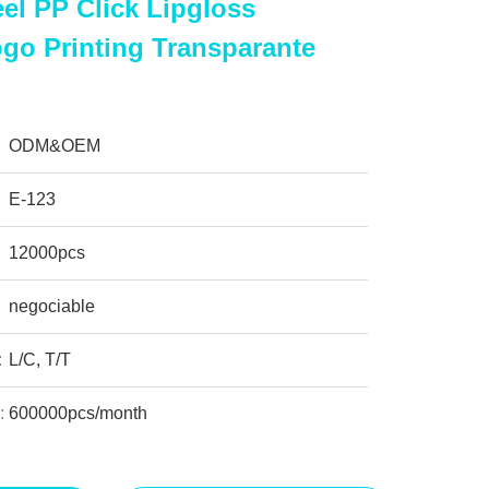
eel PP Click Lipgloss
go Printing Transparante
ODM&OEM
E-123
12000pcs
negociable
:
L/C, T/T
:
600000pcs/month