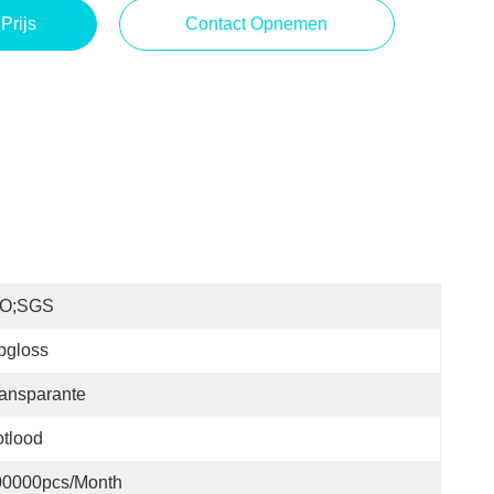
Prijs
Contact Opnemen
SO;SGS
pgloss
ansparante
tlood
00000pcs/month