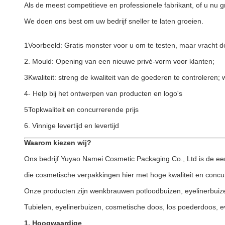
Als de meest competitieve en professionele fabrikant, of u nu g
We doen ons best om uw bedrijf sneller te laten groeien.
1Voorbeeld: Gratis monster voor u om te testen, maar vracht d
2. Mould: Opening van een nieuwe privé-vorm voor klanten;
3Kwaliteit: streng de kwaliteit van de goederen te controleren
4- Help bij het ontwerpen van producten en logo's
5Topkwaliteit en concurrerende prijs
6. Vinnige levertijd en levertijd
Waarom kiezen wij?
Ons bedrijf Yuyao Namei Cosmetic Packaging Co., Ltd is de ee
die cosmetische verpakkingen hier met hoge kwaliteit en concur
Onze producten zijn wenkbrauwen potloodbuizen, eyelinerbuizen
Tubielen, eyelinerbuizen, cosmetische doos, los poederdoos, ev
1. Hoogwaardige