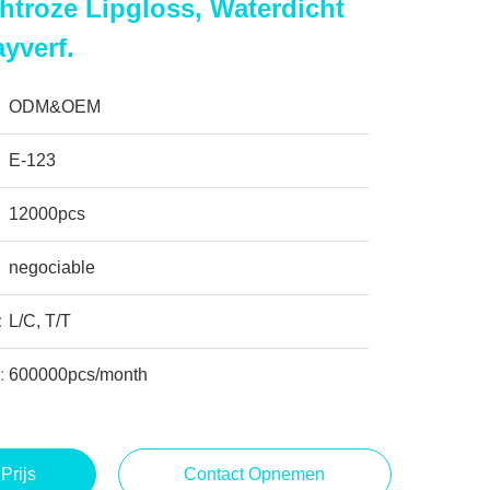
htroze Lipgloss, Waterdicht
yverf.
ODM&OEM
E-123
12000pcs
negociable
:
L/C, T/T
:
600000pcs/month
Prijs
Contact Opnemen