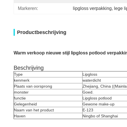
Markeren:
lipgloss verpakking
, 
lege l
Productbeschrijving
Warm verkoop nieuwe stijl lipgloss potlood verpakki
Beschrijving
Type
Lipgloss
kenmerk
waterdicht
Plaats van oorsprong
Zhejiang, China ((Mainl
monster
Goed.
functie
Lipgloss potlood
Gelegenheid
Gewone make-up
Naam van het product
E-123
Haven
Ningbo of Shanghai