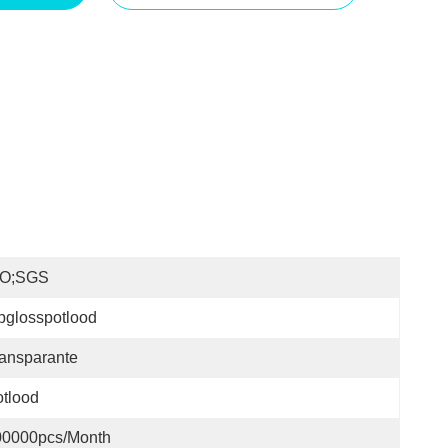
SO;SGS
pglosspotlood
ansparante
tlood
00000pcs/month