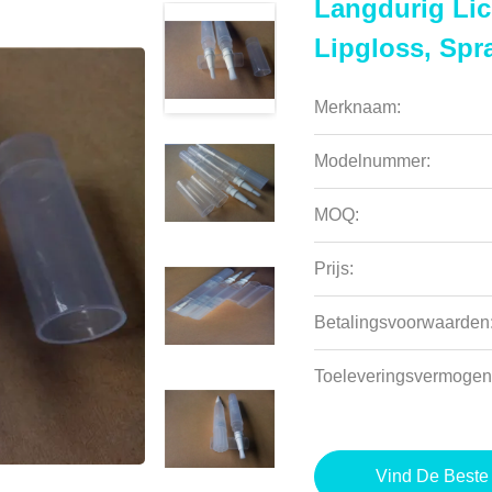
Langdurig Lic
Lipgloss, Spra
Merknaam:
Modelnummer:
MOQ:
Prijs:
Betalingsvoorwaarden
Toeleveringsvermogen
Vind De Beste 