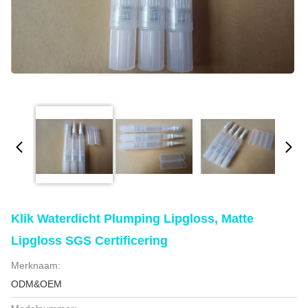
Klik Waterdicht Plumping Lipgloss, Matte
Lipgloss SGS Certificering
Merknaam:
ODM&OEM