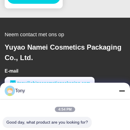
container Verpakking
Lipgloss
Neem contact met ons op
Yuyao Namei Cosmetics Packaging
Co., Ltd.
E-mail
tony@chinacosmeticpackaging.com
Tony
Werktijd
8:00-17:00
4:54 PM
Ons adres
Good day, what product are you looking for?
Adres