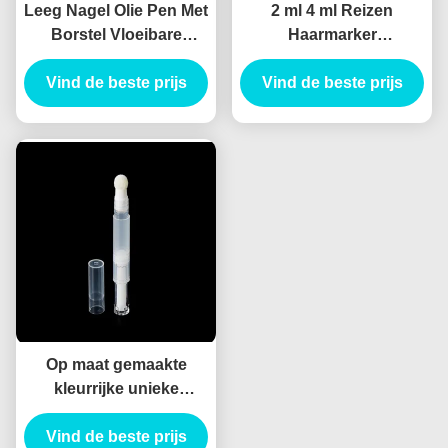
Leeg Nagel Olie Pen Met
2 ml 4 ml Reizen
Borstel Vloeibare
Haarmarker
Foundation Hervulbare
Gereedschap Tanden
Vind de beste prijs
Flessen 2 ml 4 ml
Bleken Leeg Twist Pen
Vind de beste prijs
Haarfollikel Voeding
Nagel Olie Borstel
Pen Tube
Hervulbare Vloeibare
Foundation Flessen
Op maat gemaakte
kleurrijke unieke
oogcrème Lipgloss
Tube lege cosmetische
Vind de beste prijs