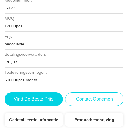
Modelnummer:
E-123
MOQ:
12000pcs
Prijs:
negociable
Betalingsvoorwaarden:
L/C, T/T
Toeleveringsvermogen:
600000pcs/month
Vind De Beste Prijs
Contact Opnemen
Gedetailleerde Informatie
Productbeschrijving