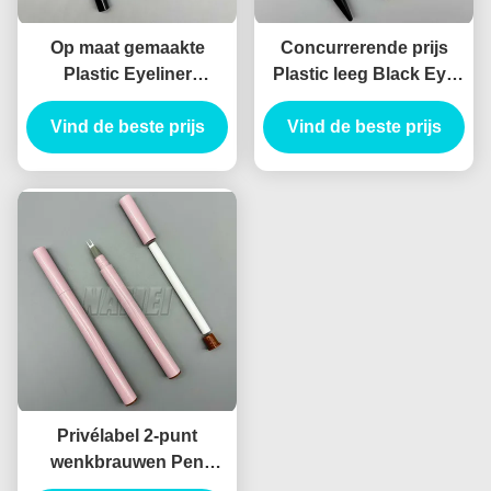
Op maat gemaakte
Concurrerende prijs
Plastic Eyeliner
Plastic leeg Black Eye
Verpakking Leeg
Liner Potlood Tube
Eyeliner Fles Privé
Vind de beste prijs
Vind de beste prijs
Leeg Eyeliner Pen
Logo Leeg Eyeliner
Potlood
Privélabel 2-punt
wenkbrauwen Pen
Custom Tube Brow