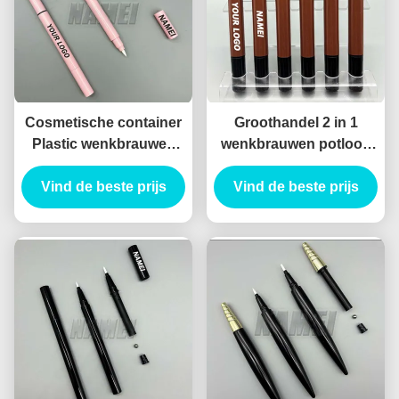
Cosmetische container
Groothandel 2 in 1
Plastic wenkbrauwen
wenkbrauwen potlood
potlood Verpakking
en eyeliner aanpassen
Vind de beste prijs
Vloeibare Eyeliner
Vind de beste prijs
drukken lege
Potlood container
wenkbrauwen potlood
en eyeliner buis
container