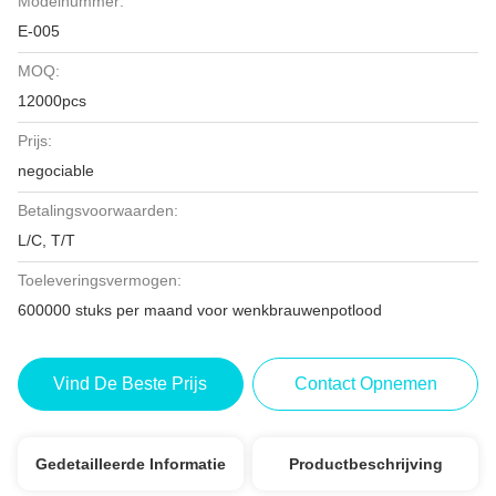
Modelnummer:
E-005
MOQ:
12000pcs
Prijs:
negociable
Betalingsvoorwaarden:
L/C, T/T
Toeleveringsvermogen:
600000 stuks per maand voor wenkbrauwenpotlood
Vind De Beste Prijs
Contact Opnemen
Gedetailleerde Informatie
Productbeschrijving