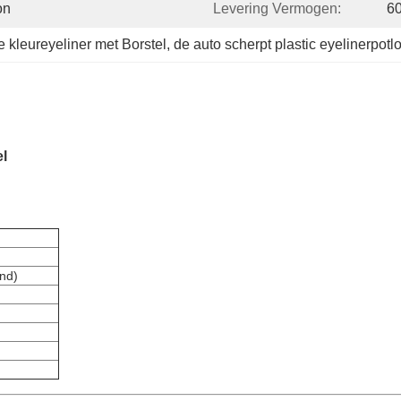
on
Levering Vermogen:
6
 kleureyeliner met Borstel
, 
de auto scherpt plastic eyelinerpotl
l
and)