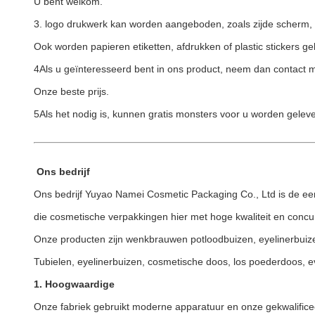
U bent welkom.
3. logo drukwerk kan worden aangeboden, zoals zijde scherm,
Ook worden papieren etiketten, afdrukken of plastic stickers ge
4Als u geïnteresseerd bent in ons product, neem dan contact 
Onze beste prijs.
5Als het nodig is, kunnen gratis monsters voor u worden geleve
Ons bedrijf
Ons bedrijf Yuyao Namei Cosmetic Packaging Co., Ltd is de ee
die cosmetische verpakkingen hier met hoge kwaliteit en concur
Onze producten zijn wenkbrauwen potloodbuizen, eyelinerbuizen
Tubielen, eyelinerbuizen, cosmetische doos, los poederdoos, ev
1. Hoogwaardige
Onze fabriek gebruikt moderne apparatuur en onze gekwalificeer