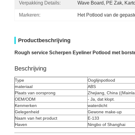
Verpakking Details:
Wave Board, PE Zak, Kart
Markeren:
Het Potlood van de gepaste
Productbeschrijving
Rough service Scherpen Eyeliner Potlood met borste
Beschrijving
Type
Ooglijnpotlood
materiaal
ABS
Plaats van oorsprong
Zhejiang, China ((Mainl
OEM/ODM
- Ja, dat klopt.
Kenmerken
waterdicht
Gelegenheid
Gewone make-up
Naam van het product
E-133
Haven
Ningbo of Shanghai