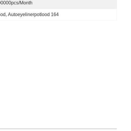
00000pcs/month
ood
, 
Autoeyelinerpotlood 164