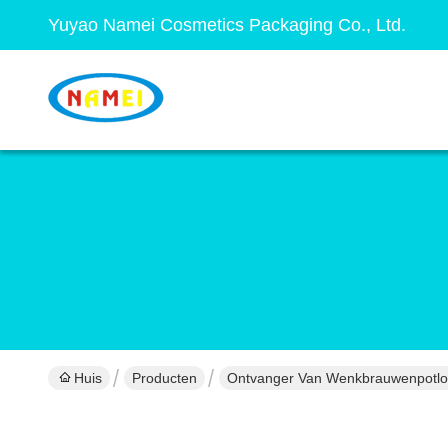
Yuyao Namei Cosmetics Packaging Co., Ltd.
Huis
Producten
Ontvanger Van Wenkbrauwenpotl