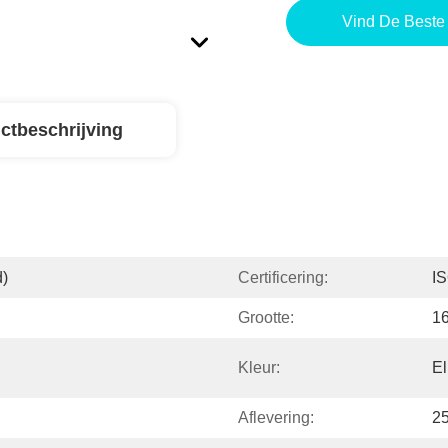
Vind De Beste 
ctbeschrijving
d)
Certificering:
I
Grootte:
1
Kleur:
El
Aflevering:
2