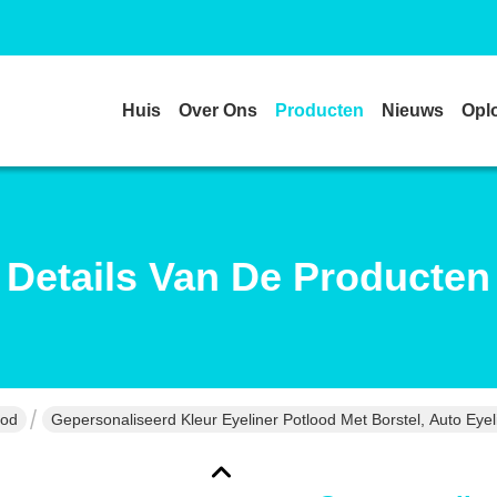
Huis
Over Ons
Producten
Nieuws
Opl
Details Van De Producten
ood
Gepersonaliseerd Kleur Eyeliner Potlood Met Borstel, Auto Eye