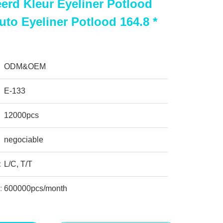
erd Kleur Eyeliner Potlood
uto Eyeliner Potlood 164.8 *
ODM&OEM
E-133
12000pcs
negociable
:
L/C, T/T
:
600000pcs/month