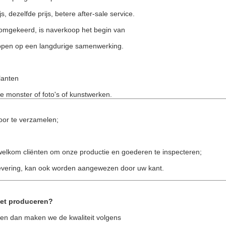
s, dezelfde prijs, betere after-sale service.
, omgekeerd, is naverkoop het begin van
hopen op een langdurige samenwerking.
klanten
monster of foto's of kunstwerken.
oor te verzamelen;
; welkom cliënten om onze productie en goederen te inspecteren;
evering, kan ook worden aangewezen door uw kant.
met produceren?
en dan maken we de kwaliteit volgens