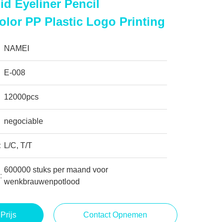
id Eyeliner Pencil
lor PP Plastic Logo Printing
NAMEI
E-008
12000pcs
negociable
:
L/C, T/T
600000 stuks per maand voor
:
wenkbrauwenpotlood
Prijs
Contact Opnemen