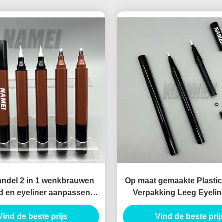
ndel 2 in 1 wenkbrauwen
Op maat gemaakte Plastic
d en eyeliner aanpassen
Verpakking Leeg Eyelin
ken lege wenkbrauwen
Privé Logo Leeg Eyeliner
en eyeliner buis container
Vind de beste prijs
Vind de beste prij