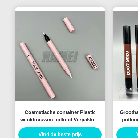
Cosmetische container Plastic
Grootha
wenkbrauwen potlood Verpakking
potloo
Vloeibare Eyeliner Potlood
druk
Vind de beste prijs
container
potlood 