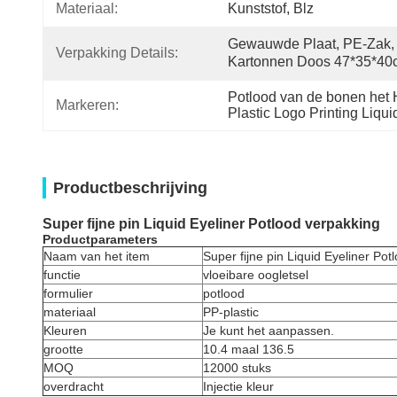
Materiaal:
Kunststof, Blz
Gewauwde Plaat, PE-Zak, 
Verpakking Details:
Kartonnen Doos 47*35*40
Potlood van de bonen het 
Markeren:
Plastic Logo Printing Liqui
Productbeschrijving
Super fijne pin Liquid Eyeliner Potlood verpakking
Productparameters
Naam van het item
Super fijne pin Liquid Eyeliner Po
functie
vloeibare oogletsel
formulier
potlood
materiaal
PP-plastic
Kleuren
Je kunt het aanpassen.
grootte
10.4 maal 136.5
MOQ
12000 stuks
overdracht
Injectie kleur