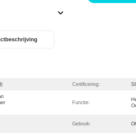
ctbeschrijving
d)
Certificering:
S
n 
He
er 
Functie:
O
Gebruik:
O