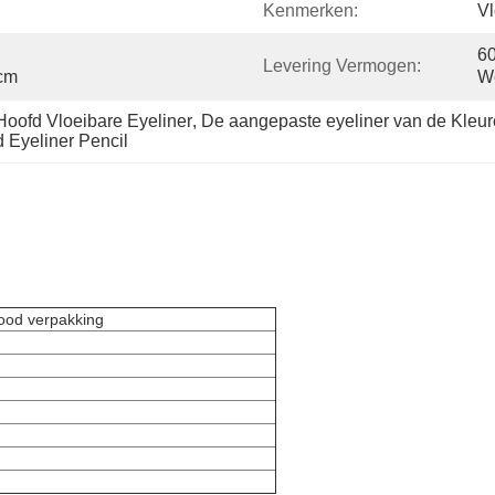
Kenmerken:
Vl
60
Levering Vermogen:
cm
W
Hoofd Vloeibare Eyeliner
, 
De aangepaste eyeliner van de Kleur
d Eyeliner Pencil
tlood verpakking