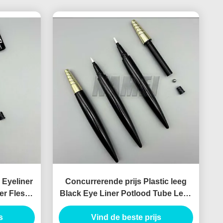
 Eyeliner
Concurrerende prijs Plastic leeg
er Fles
Black Eye Liner Potlood Tube Leeg
 Potlood
Eyeliner Pen
s
Vind de beste prijs