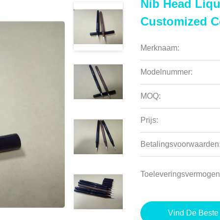
Nib Head Liqu
Customized Co
Merknaam:
Modelnummer:
MOQ:
Prijs:
Betalingsvoorwaarden
Toeleveringsvermogen
Vind De Beste 