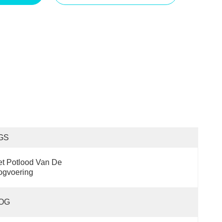
GS
t Potlood Van De 
ogvoering
OG