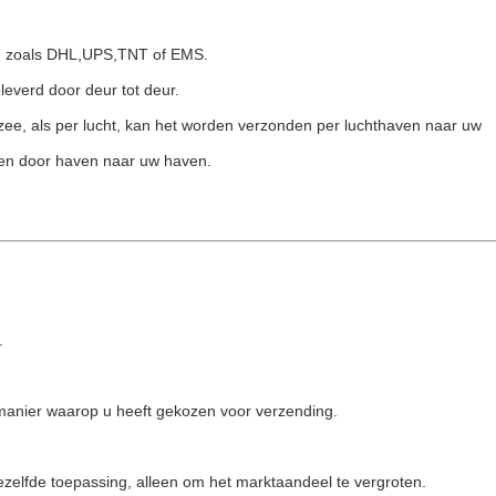
s, zoals DHL,UPS,TNT of EMS.
leverd door deur tot deur.
 zee, als per lucht, kan het worden verzonden per luchthaven naar uw
den door haven naar uw haven.
.
e manier waarop u heeft gekozen voor verzending.
dezelfde toepassing, alleen om het marktaandeel te vergroten.