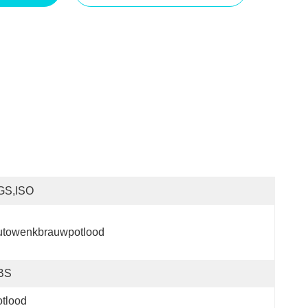
GS,ISO
utowenkbrauwpotlood
BS
tlood