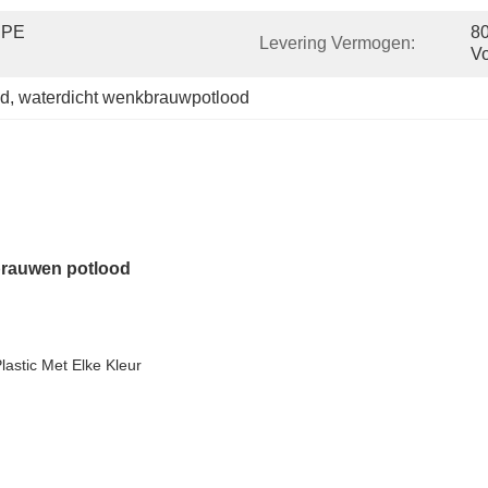
 PE 
80
Levering Vermogen:
Vo
od
, 
waterdicht wenkbrauwpotlood
brauwen potlood
lastic Met Elke Kleur