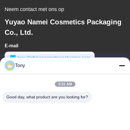
Neem contact met ons op
Yuyao Namei Cosmetics Packaging
Co., Ltd.
E-mail
tony@chinacosmeticpackaging.com
Tony
Werktijd
8:00-17:00
5:31 AM
Ons adres
Good day, what product are you looking for?
Adres
No. 8 Xiadalu, Nijialu Village, Simen Town, Yuyao City, Ningbo,
China
Telefoon