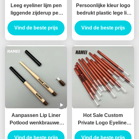
Leeg eyeliner lijm pen
Persoonlijke kleur logo
liggende zijderup pen
bedrukt plastic lege lip
waterdicht duurzaam op
liner buis pakket
Vind de beste prijs
maat gel eyeliner
container dunne lipliner
Vind de beste prijs
potlood Container
buis
Aanpassen Lip Liner
Hot Sale Custom
Potlood wenkbrauwen
Private Logo Eyeliner
eyeliner buis met
Potlood Container
borstel lip liner potlood
Vind de beste prijs
Blister potlood Slim
Vind de beste prijs