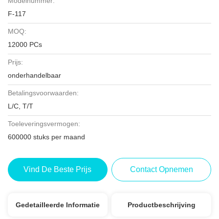
Modelnummer:
F-117
MOQ:
12000 PCs
Prijs:
onderhandelbaar
Betalingsvoorwaarden:
L/C, T/T
Toeleveringsvermogen:
600000 stuks per maand
Vind De Beste Prijs
Contact Opnemen
Gedetailleerde Informatie
Productbeschrijving