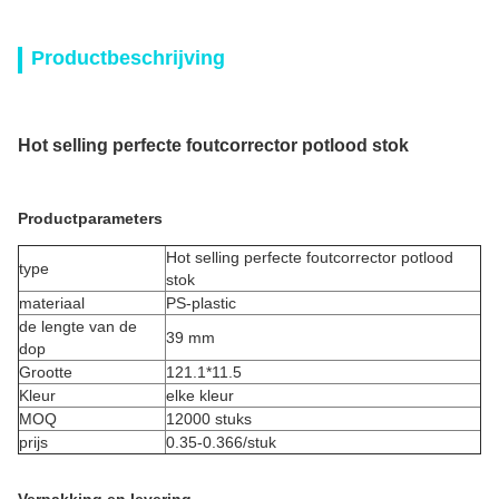
Productbeschrijving
Hot selling perfecte foutcorrector potlood stok
Productparameters
Hot selling perfecte foutcorrector potlood
type
stok
materiaal
PS-plastic
de lengte van de
39 mm
dop
Grootte
121.1*11.5
Kleur
elke kleur
MOQ
12000 stuks
prijs
0.35-0.366/stuk