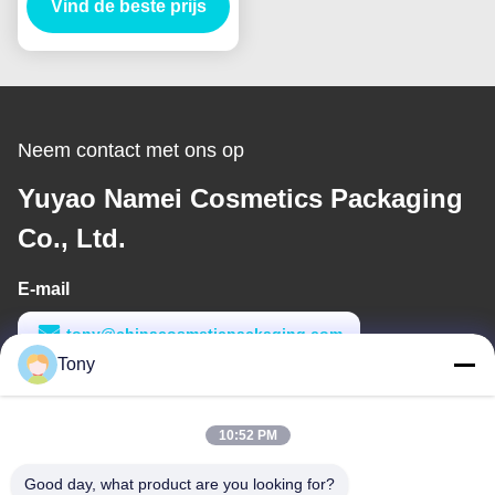
Custom Logo Private
Vind de beste prijs
Label
Neem contact met ons op
Yuyao Namei Cosmetics Packaging
Co., Ltd.
E-mail
tony@chinacosmeticpackaging.com
Tony
Werktijd
8:00-17:00
10:52 PM
Ons adres
Good day, what product are you looking for?