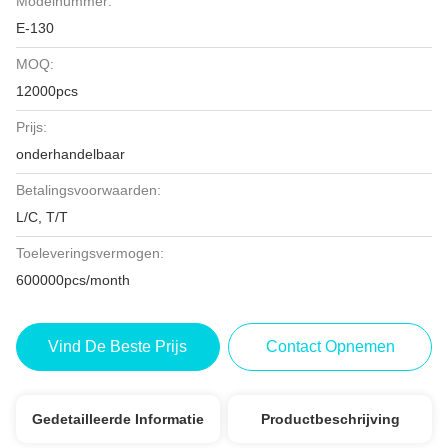
Modelnummer:
E-130
MOQ:
12000pcs
Prijs:
onderhandelbaar
Betalingsvoorwaarden:
L/C, T/T
Toeleveringsvermogen:
600000pcs/month
Vind De Beste Prijs
Contact Opnemen
Gedetailleerde Informatie
Productbeschrijving