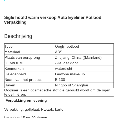
Sigle hoofd warm verkoop Auto Eyeliner Potlood
verpakking
Beschrijving
Type
Ooglijnpotlood
materiaal
ABS
Plaats van oorsprong
Zhejiang, China ((Mainland)
OEM/ODM
- Ja, dat klopt.
Kenmerken
waterdicht
Gelegenheid
Gewone make-up
Naam van het product
E-130
Haven
Ningbo of Shanghai
Oogliner is een cosmetische stof die gebruikt wordt om de ogen
te definiëren.
Verpakking en levering
Verpakking: golfplaat, PE-zak, karton
Levering: 15 tot 20 dagen