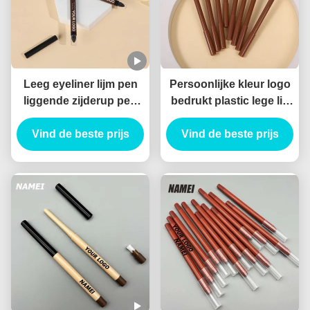
Leeg eyeliner lijm pen
Persoonlijke kleur logo
liggende zijderup pen
bedrukt plastic lege lip
waterdicht duurzaam op
liner buis pakket
Vind de beste prijs
maat gel eyeliner
container dunne lipliner
Vind de beste prijs
potlood Container
buis