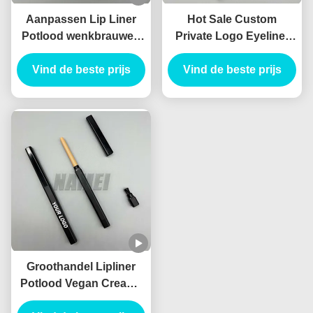
Aanpassen Lip Liner
Hot Sale Custom
Potlood wenkbrauwen
Private Logo Eyeliner
eyeliner buis met
Potlood Container
borstel lip liner potlood
Vind de beste prijs
Blister potlood Slim
Vind de beste prijs
container met chipper
Leeg Lip Liner Tube
Planable materiaal
Groothandel Lipliner
Potlood Vegan Creamy
Container Waterdicht