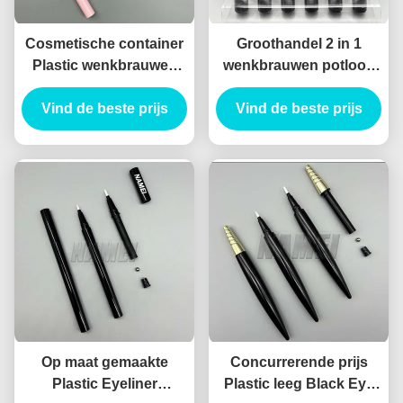
Cosmetische container
Groothandel 2 in 1
Plastic wenkbrauwen
wenkbrauwen potlood
potlood Verpakking
en eyeliner aanpassen
Vind de beste prijs
Vloeibare Eyeliner
Vind de beste prijs
drukken lege
Potlood container
wenkbrauwen potlood
en eyeliner buis
container
Op maat gemaakte
Concurrerende prijs
Plastic Eyeliner
Plastic leeg Black Eye