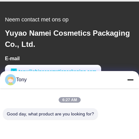
Neem contact met ons op
Yuyao Namei Cosmetics Packaging
Co., Ltd.
E-mail
tony@chinacosmeticpackaging.com
Tony
Werktijd
8:00-17:00
6:27 AM
Ons adres
Good day, what product are you looking for?
Adres
No. 8 Xiadalu, Nijialu Village, Simen Town, Yuyao City, Ningbo,
China