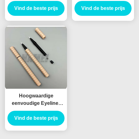
Verpakking Leeg
Liner Potlood Tube
Eyeliner Fles Privé
Vind de beste prijs
Vind de beste prijs
Leeg Eyeliner Pen
Logo Leeg Eyeliner
Potlood
Hoogwaardige
eenvoudige Eyeliner
Tube Roll Core Eyeliner
Container Cosmetische
Vind de beste prijs
verpakking