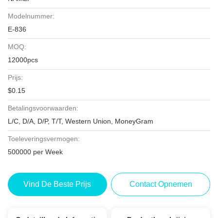
Modelnummer:
E-836
MOQ:
12000pcs
Prijs:
$0.15
Betalingsvoorwaarden:
L/C, D/A, D/P, T/T, Western Union, MoneyGram
Toeleveringsvermogen:
500000 per Week
Vind De Beste Prijs
Contact Opnemen