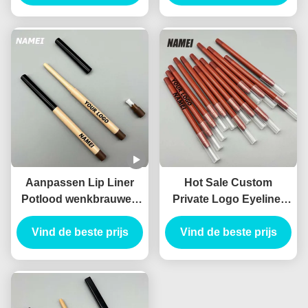
potlood Container
buis
Aanpassen Lip Liner
Hot Sale Custom
Potlood wenkbrauwen
Private Logo Eyeliner
eyeliner buis met
Potlood Container
borstel lip liner potlood
Vind de beste prijs
Blister potlood Slim
Vind de beste prijs
container met chipper
Leeg Lip Liner Tube
Planable materiaal