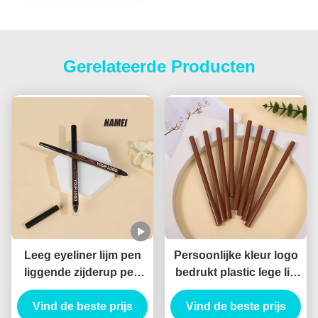
Gerelateerde Producten
Leeg eyeliner lijm pen
Persoonlijke kleur logo
liggende zijderup pen
bedrukt plastic lege lip
waterdicht duurzaam op
liner buis pakket
Vind de beste prijs
maat gel eyeliner
container dunne lipliner
Vind de beste prijs