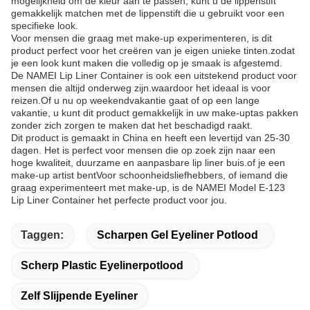
mogelijkheid om de kleur aan te passen, kunt u de lippenstift
gemakkelijk matchen met de lippenstift die u gebruikt voor een
specifieke look.
Voor mensen die graag met make-up experimenteren, is dit
product perfect voor het creëren van je eigen unieke tinten.zodat
je een look kunt maken die volledig op je smaak is afgestemd.
De NAMEI Lip Liner Container is ook een uitstekend product voor
mensen die altijd onderweg zijn.waardoor het ideaal is voor
reizen.Of u nu op weekendvakantie gaat of op een lange
vakantie, u kunt dit product gemakkelijk in uw make-uptas pakken
zonder zich zorgen te maken dat het beschadigd raakt.
Dit product is gemaakt in China en heeft een levertijd van 25-30
dagen. Het is perfect voor mensen die op zoek zijn naar een
hoge kwaliteit, duurzame en aanpasbare lip liner buis.of je een
make-up artist bentVoor schoonheidsliefhebbers, of iemand die
graag experimenteert met make-up, is de NAMEI Model E-123
Lip Liner Container het perfecte product voor jou.
Taggen:
Scharpen Gel Eyeliner Potlood
Scherp Plastic Eyelinerpotlood
Zelf Slijpende Eyeliner