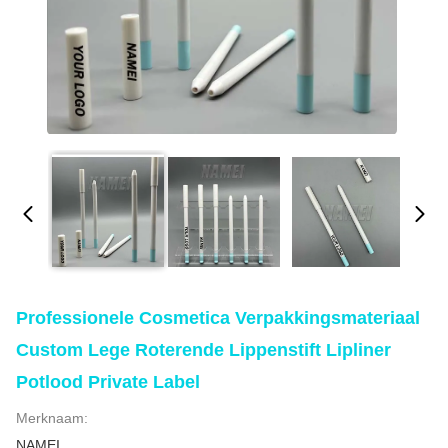
Professionele Cosmetica Verpakkingsmateriaal
Custom Lege Roterende Lippenstift Lipliner
Potlood Private Label
Merknaam:
NAMEI