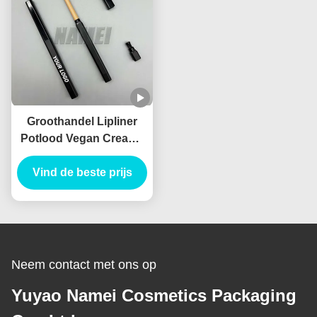
Groothandel Lipliner
Potlood Vegan Creamy
Container Waterdicht
Custom Logo Private
Vind de beste prijs
Label
Neem contact met ons op
Yuyao Namei Cosmetics Packaging