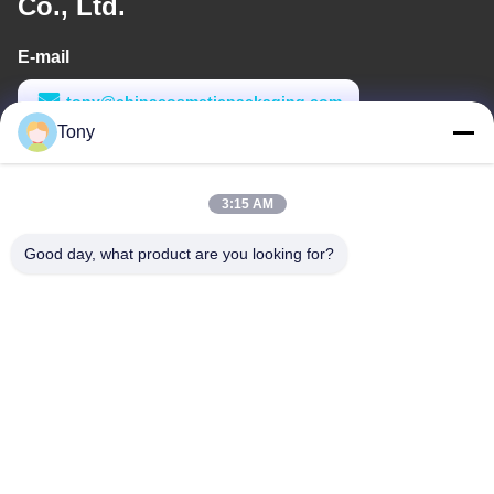
Co., Ltd.
E-mail
tony@chinacosmeticpackaging.com
Tony
Werktijd
8:00-17:00
3:15 AM
Ons adres
Good day, what product are you looking for?
Adres
No. 8 Xiadalu, Nijialu Village, Simen Town, Yuyao City, Ningbo,
China
Telefoon
86--19012893906