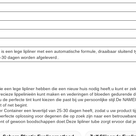
be is een lege lipliner met een automatische formule, draaibaar sluitend
25-30 dagen worden afgeleverd..
een lege lipliner hebben die een nieuw huis nodig heeft.u kunt er zeker
precieze lippelinieën kunt maken en vederingen of bloeden gedurende 
 de perfecte tint kunt kiezen die past bij uw persoonlijke stijl.De NAME
 of net begint.
r Container een levertijd van 25-30 dagen heeft, zodat u uw product tij
erfecte oplossing voor degenen die op zoek zijn naar een betrouwbare 
ent of gewoon boodschappen doet.Deze lipliner tube zorgt ervoor dat je 