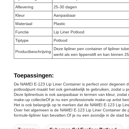
Aflevering
25-30 dagen
Kleur
Aanpasbaar
Materiaal
Plastic
Functie
Lip Liner Potlood
Tiptype
Potlood
Deze lipliner pen container of lipliner tu
Productbeschrijving
werkt als een lippenstift en kan binnen 
Toepassingen:
De NAMEI E-123 Lip Liner Container is perfect voor degenen die 
potloodpunt maakt het ook gemakkelijk te gebruiken, zodat u 
Deze liplinerbuis is ook aanpasbaar in termen van kleur, zodat u
make-up collectieOf je nu een professionele make-up artist bent
Het is ook belangrijk op te merken dat de NAMEI E-123 Lip Line
Over het algemeen is de NAMEI E-123 Lip Liner Container de p
formule-lipliner kan bevatten.Of je nu een avondje in de stad b