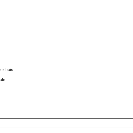
ner buis
mule