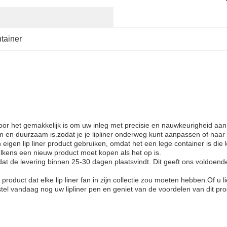
tainer
door het gemakkelijk is om uw inleg met precisie en nauwkeurigheid aa
 en duurzaam is.zodat je je lipliner onderweg kunt aanpassen of naar b
 eigen lip liner product gebruiken, omdat het een lege container is di
telkens een nieuw product moet kopen als het op is.
at de levering binnen 25-30 dagen plaatsvindt. Dit geeft ons voldoend
ch product dat elke lip liner fan in zijn collectie zou moeten hebben.Of
l vandaag nog uw lipliner pen en geniet van de voordelen van dit pro