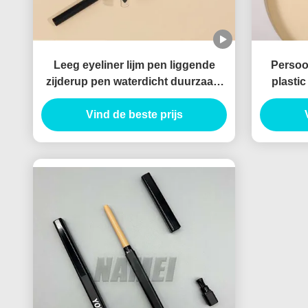
Leeg eyeliner lijm pen liggende
Persoon
zijderup pen waterdicht duurzaam
plastic
op maat gel eyeliner potlood
conta
Vind de beste prijs
Container