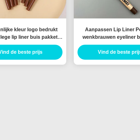
lijke kleur logo bedrukt
Aanpassen Lip Liner P
 lege lip liner buis pakket
wenkbrauwen eyeliner b
iner dunne lipliner buis
borstel lip liner potlood 
Vind de beste prijs
Vind de beste prij
met chipper