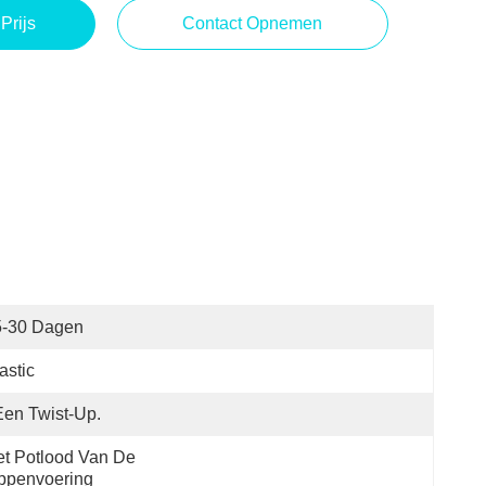
Prijs
Contact Opnemen
5-30 Dagen
astic
Een Twist-Up.
t Potlood Van De 
ppenvoering