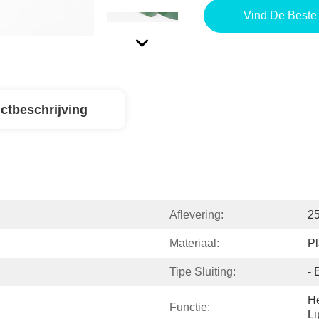
Vind De Beste 
ctbeschrijving
Aflevering:
2
Materiaal:
Pl
Tipe Sluiting:
- 
He
Functie:
Li