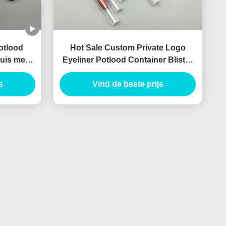
otlood
Hot Sale Custom Private Logo
uis met
Eyeliner Potlood Container Blister
container
potlood Slim Leeg Lip Liner Tube
s
Vind de beste prijs
Planable materiaal