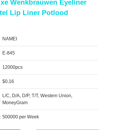
Luxe Wenkbrauwen Eyeliner
tel Lip Liner Potlood
NAMEI
E-845
12000pcs
$0.16
L/C, D/A, D/P, T/T, Western Union,
:
MoneyGram
:
500000 per Week