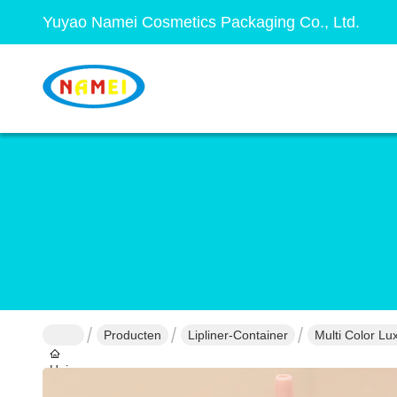
Yuyao Namei Cosmetics Packaging Co., Ltd.
Producten
Lipliner-Container
Multi Color Lu
Huis