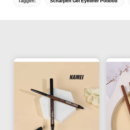
Taggen:
Scharpen Gel Eyeliner Potlood