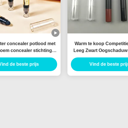
ter concealer potlood met
Warm te koop Competitie
oem concealer stichting
Leeg Zwart Oogschaduw
ick tube met borstel
Tube Oogschaduw Stick L
Vind de beste prijs
Container Planable m
Vind de beste prij