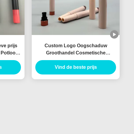
ve prijs
Custom Logo Oogschaduw
 Potlood
Groothandel Cosmetische
ip Liner
Container Oogschaduw Verpakking
ater
s
Haarlijn pen 2 in 1 ontwerp
Vind de beste prijs