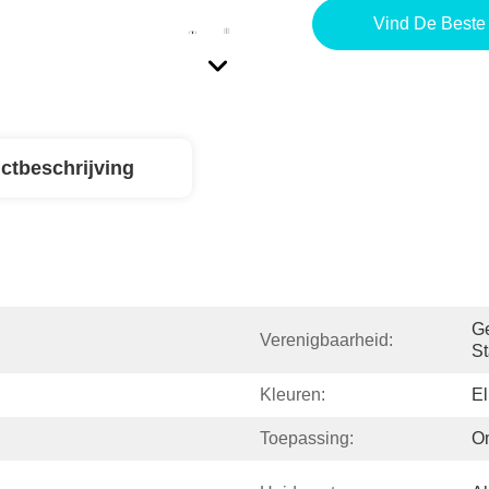
Vind De Beste 
ctbeschrijving
Ge
Verenigbaarheid:
S
Kleuren:
El
Toepassing:
O