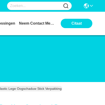
ossingen
Neem Contact Met Ons Op
Citaat
stic Lege Oogschaduw Stick Verpakking