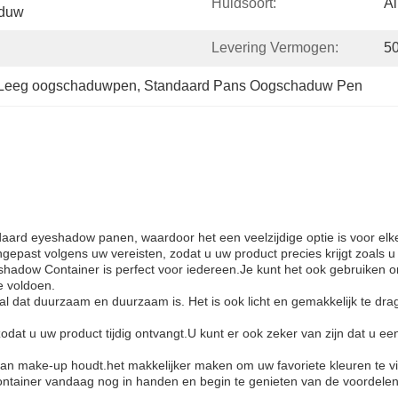
Huidsoort:
Al
aduw
Levering Vermogen:
5
Leeg oogschaduwpen
, 
Standaard Pans Oogschaduw Pen
ard eyeshadow panen, waardoor het een veelzijdige optie is voor elk
past volgens uw vereisten, zodat u uw product precies krijgt zoals u h
eshadow Container is perfect voor iedereen.Je kunt het ook gebruiken
e voldoen.
dat duurzaam en duurzaam is. Het is ook licht en gemakkelijk te drag
t u uw product tijdig ontvangt.U kunt er ook zeker van zijn dat u een 
n make-up houdt.het makkelijker maken om uw favoriete kleuren te vi
ontainer vandaag nog in handen en begin te genieten van de voordelen 