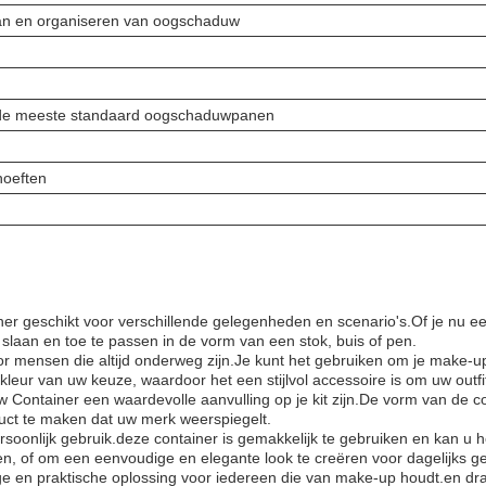
an en organiseren van oogschaduw
 de meeste standaard oogschaduwpanen
hoeften
 geschikt voor verschillende gelegenheden en scenario's.Of je nu een
aan en toe te passen in de vorm van een stok, buis of pen.
 mensen die altijd onderweg zijn.Je kunt het gebruiken om je make-up
 kleur van uw keuze, waardoor het een stijlvol accessoire is om uw outfit
Container een waardevolle aanvulling op je kit zijn.De vorm van de co
duct te maken dat uw merk weerspiegelt.
oonlijk gebruik.deze container is gemakkelijk te gebruiken en kan u 
, of om een eenvoudige en elegante look te creëren voor dagelijks ge
ige en praktische oplossing voor iedereen die van make-up houdt.en 