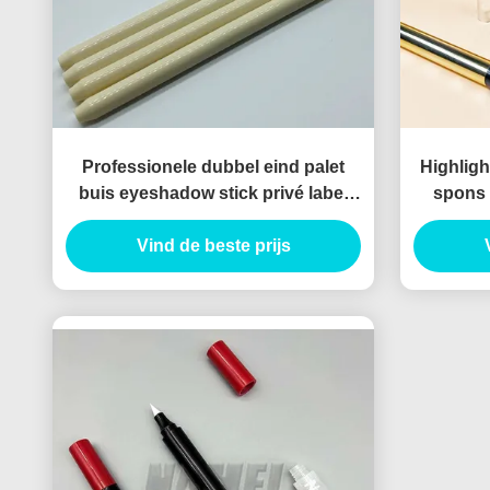
Professionele dubbel eind palet
Highligh
buis eyeshadow stick privé label
spons 
met hoge kwaliteit highlighter
st
Vind de beste prijs
concealer potlood