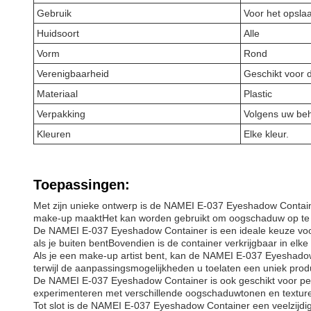
Gebruik
Voor het opsla
Huidsoort
Alle
Vorm
Rond
Verenigbaarheid
Geschikt voor
Materiaal
Plastic
Verpakking
Volgens uw be
Kleuren
Elke kleur.
Toepassingen:
Met zijn unieke ontwerp is de NAMEI E-037 Eyeshadow Container
make-up maaktHet kan worden gebruikt om oogschaduw op te sl
De NAMEI E-037 Eyeshadow Container is een ideale keuze voor
als je buiten bentBovendien is de container verkrijgbaar in elke
Als je een make-up artist bent, kan de NAMEI E-037 Eyeshadow 
terwijl de aanpassingsmogelijkheden u toelaten een uniek pro
De NAMEI E-037 Eyeshadow Container is ook geschikt voor pers
experimenteren met verschillende oogschaduwtonen en texturen
Tot slot is de NAMEI E-037 Eyeshadow Container een veelzijd