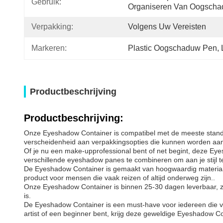
Gebruik:
Organiseren Van Oogsch
Verpakking:
Volgens Uw Vereisten
Markeren:
Plastic Oogschaduw Pen
, 
Productbeschrijving
Productbeschrijving:
Onze Eyeshadow Container is compatibel met de meeste standa
verscheidenheid aan verpakkingsopties die kunnen worden aange
Of je nu een make-upprofessional bent of net begint, deze Ey
verschillende eyeshadow panes te combineren om aan je stijl t
De Eyeshadow Container is gemaakt van hoogwaardig materiaal 
product voor mensen die vaak reizen of altijd onderweg zijn..
Onze Eyeshadow Container is binnen 25-30 dagen leverbaar, zoda
is.
De Eyeshadow Container is een must-have voor iedereen die va
artist of een beginner bent, krijg deze geweldige Eyeshadow C