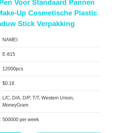
en Voor Standaard Pannen
Make-Up Cosmetische Plastic
duw Stick Verpakking
NAMEI
E-815
12000pcs
$0.18
L/C, D/A, D/P, T/T, Western Union,
:
MoneyGram
:
500000 per week