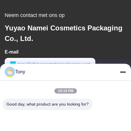
Neem contact met ons op
Yuyao Namei Cosmetics Packaging
Co., Ltd.
E-mail
tony@chinacosmeticpackaging.com
Tony
Werktijd
8:00-17:00
10:10 PM
Ons adres
Good day, what product are you looking for?
Adres
No. 8 Xiadalu, Nijialu Village, Simen Town, Yuyao City, Ningbo,
China