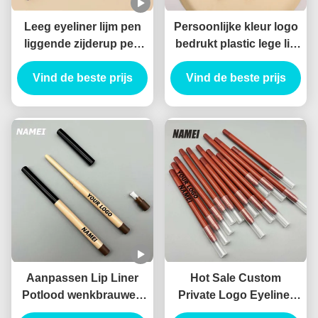
Leeg eyeliner lijm pen
Persoonlijke kleur logo
liggende zijderup pen
bedrukt plastic lege lip
waterdicht duurzaam op
liner buis pakket
Vind de beste prijs
maat gel eyeliner
container dunne lipliner
Vind de beste prijs
potlood Container
buis
Aanpassen Lip Liner
Hot Sale Custom
Potlood wenkbrauwen
Private Logo Eyeliner
eyeliner buis met
Potlood Container