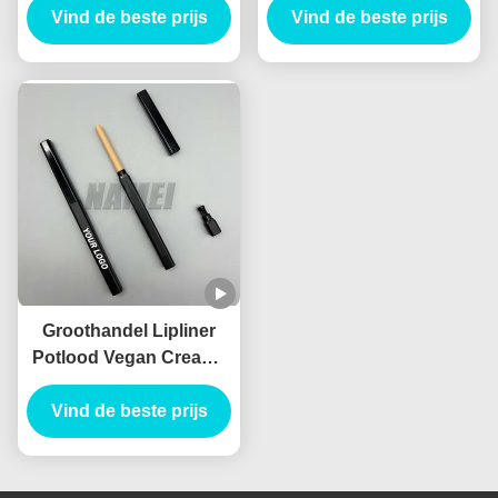
borstel lip liner potlood
Vind de beste prijs
Blister potlood Slim
Vind de beste prijs
container met chipper
Leeg Lip Liner Tube
Planable materiaal
Groothandel Lipliner
Potlood Vegan Creamy
Container Waterdicht
Custom Logo Private
Vind de beste prijs
Label