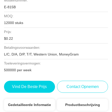
Modelnummer:
E-815B
MOQ:
12000 stuks
Prijs:
$0.22
Betalingsvoorwaarden:
L/C, D/A, D/P, T/T, Western Union, MoneyGram
Toeleveringsvermogen:
500000 per week
Vind De Beste Prijs
Contact Opnemen
Gedetailleerde Informatie
Productbeschrijving