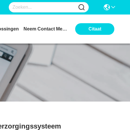
ossingen
Neem Contact Met Ons Op
Citaat
verzorgingssysteem