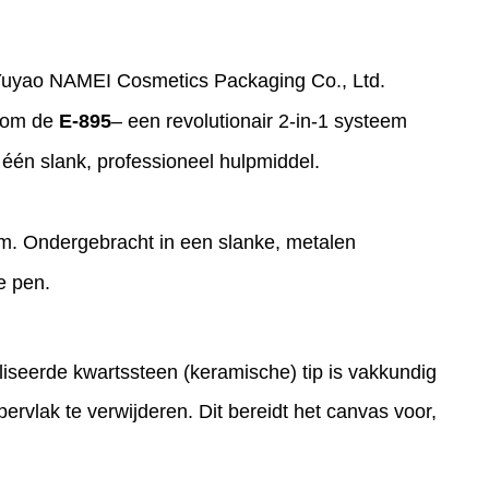
j Yuyao NAMEI Cosmetics Packaging Co., Ltd.
p om de
E-895
– een revolutionair 2-in-1 systeem
één slank, professioneel hulpmiddel.
em. Ondergebracht in een slanke, metalen
e pen.
liseerde kwartssteen (keramische) tip is vakkundig
rvlak te verwijderen. Dit bereidt het canvas voor,