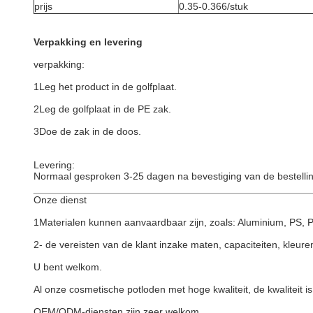
prijs
0.35-0.366/stuk
Verpakking en levering
verpakking:
1Leg het product in de golfplaat.
2Leg de golfplaat in de PE zak.
3Doe de zak in de doos.
Levering:
Normaal gesproken 3-25 dagen na bevestiging van de bestellin
Onze dienst
1Materialen kunnen aanvaardbaar zijn, zoals: Aluminium, PS, P
2- de vereisten van de klant inzake maten, capaciteiten, kleur
U bent welkom.
Al onze cosmetische potloden met hoge kwaliteit, de kwaliteit 
OEM/ODM-diensten zijn zeer welkom.