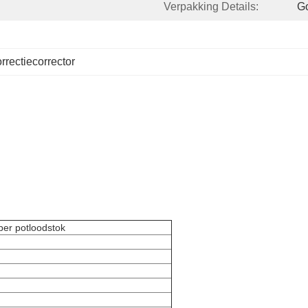
Verpakking Details:
Go
rrectiecorrector
per potloodstok