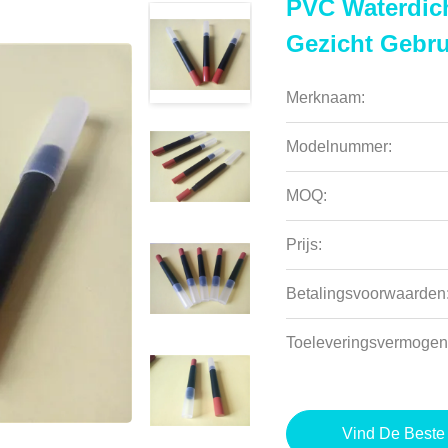
PVC Waterdich
Gezicht Gebr
Merknaam:
Modelnummer:
MOQ:
Prijs:
Betalingsvoorwaarden
Toeleveringsvermogen
Vind De Beste 