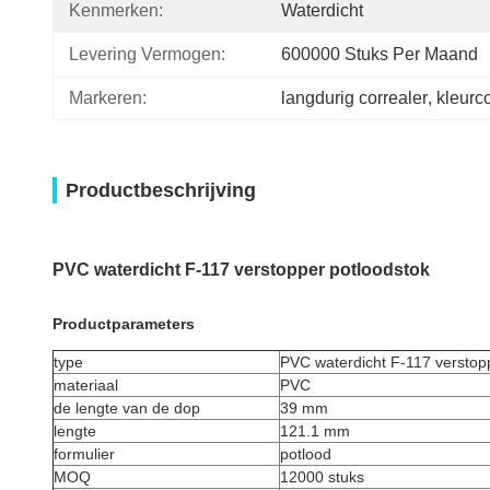
Kenmerken:
Waterdicht
Levering Vermogen:
600000 Stuks Per Maand
Markeren:
langdurig correaler
, 
kleurco
Productbeschrijving
PVC waterdicht F-117 verstopper potloodstok
Productparameters
type
PVC waterdicht F-117 verstop
materiaal
PVC
de lengte van de dop
39 mm
lengte
121.1 mm
formulier
potlood
MOQ
12000 stuks