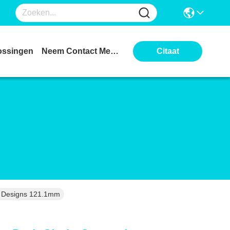
ossingen
Neem Contact Met Ons Op
Citaat
m Designs 121.1mm