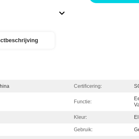
ctbeschrijving
hina
Certificering:
S
Ee
Functie:
V
Kleur:
El
Gebruik:
Ge