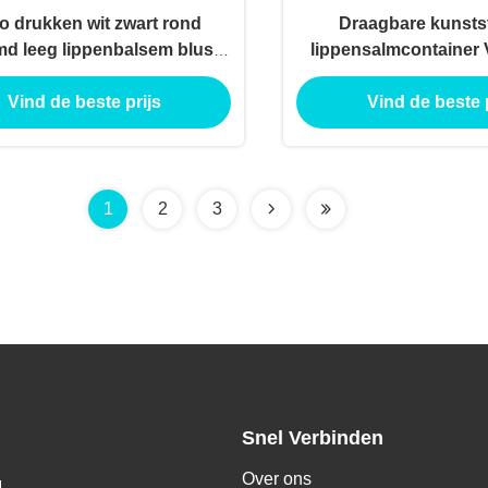
o drukken wit zwart rond
Draagbare kunstst
d leeg lippenbalsem blush
lippensalmcontainer 
er fundering concealer stick
Lipstick Highlight Con
Vind de beste prijs
Vind de beste p
tube
Tube Lipstick 
1
2
3
Snel Verbinden
Over ons
g