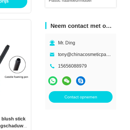
Plastic haarkleurmiddel
rijs
Neem contact met ons op
Mr. Ding
tony@chinacosmeticpackaging.com
15656088979
Contact opnemen
 blush stick
oogschaduw