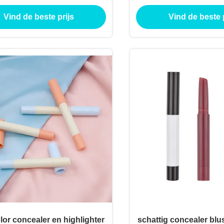
iner Oogschaduw Eyeliner
contour concealer bui
Vind de beste prijs
Vind de beste p
be Holle Eyeliner Tube
lor concealer en highlighter
schattig concealer blu