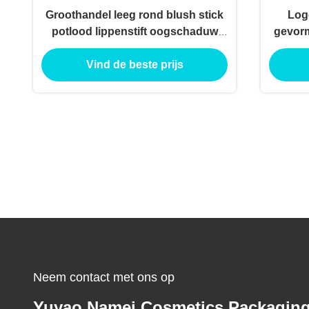
Groothandel leeg rond blush stick
Log
potlood lippenstift oogschaduw
gevorm
contour concealer buis verpakking
contain
Vind de beste prijs
Neem contact met ons op
Yuyao Namei Cosmetics Packagin