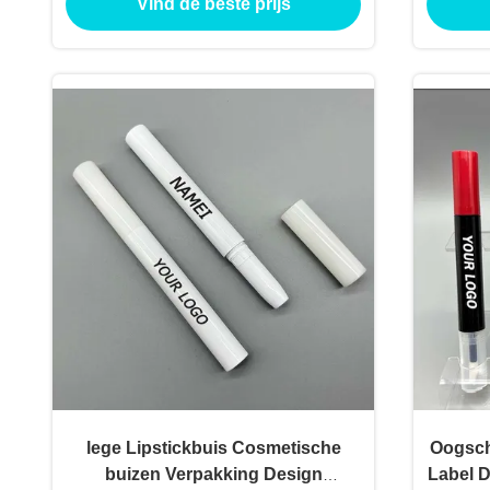
Vind de beste prijs
lege Lipstickbuis Cosmetische
Oogsch
buizen Verpakking Design
Label D