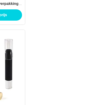
 verpakking
container
rijs