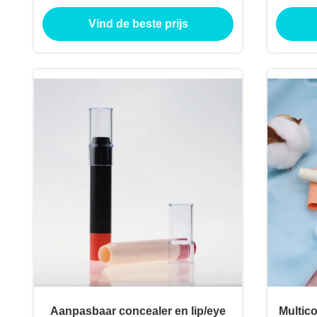
lipstickbuizen Oogschaduw
Conta
Vind de beste prijs
container
Tu
Aanpasbaar concealer en lip/eye
Multico