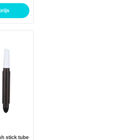
s verpakking
rijs
sh stick tube