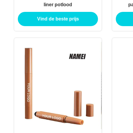
liner potlood
pa
Vind de beste prijs