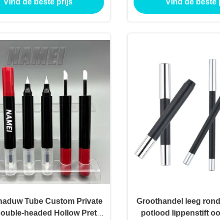
Vind de beste prijs
Vind de beste p
aduw Tube Custom Private
Groothandel leeg rond
ouble-headed Hollow Pretty
potlood lippenstift 