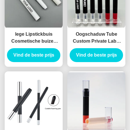
lege Lipstickbuis
Oogschaduw Tube
Cosmetische buizen
Custom Private Label
Verpakking Design
Double-headed Hollow
Vind de beste prijs
lipstickbuizen
Vind de beste prijs
Pretty Container
Oogschaduw container
Oogschaduw Eyeliner
Tube Holle Eyeliner
Tube