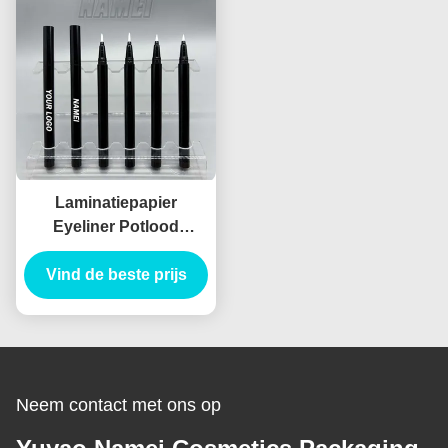
Laminatiepapier
Eyeliner Potlood
Container
Vind de beste prijs
Verpakkingsbuis
Eyeliner Buis Injecties
Blow
Neem contact met ons op