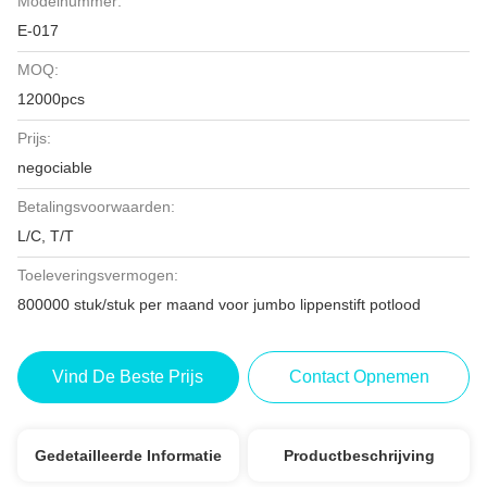
Modelnummer:
E-017
MOQ:
12000pcs
Prijs:
negociable
Betalingsvoorwaarden:
L/C, T/T
Toeleveringsvermogen:
800000 stuk/stuk per maand voor jumbo lippenstift potlood
Vind De Beste Prijs
Contact Opnemen
Gedetailleerde Informatie
Productbeschrijving