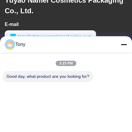
Yuyao Namei Cosmetics Packaging
Co., Ltd.
E-mail
tony@chinacosmeticpackaging.com
Tony
Werktijd
8:00-17:00
3:25 PM
Ons adres
Good day, what product are you looking for?
Adres
No. 8 Xiadalu, Nijialu Village, Simen Town, Yuyao City, Ningbo,
China
Telefoon
86--19012893906