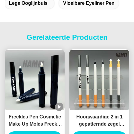
Lege Ooglijnbuis
Vloeibare Eyeliner Pen
Gerelateerde Producten
Freckles Pen Cosmetic
Hoogwaardige 2 in 1
Make Up Moles Freckle
gepatternde zegel
Pen Custom Logo OEM
eyeliner vloeibare