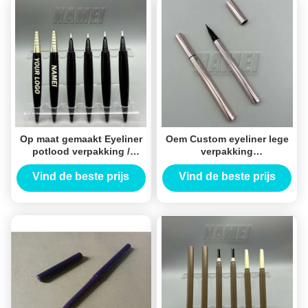
Op maat gemaakt Eyeliner
Oem Custom eyeliner lege
potlood verpakking /
verpakking
Eyeliner potlood lege
Schommelkralen vloeibare
Eyeliner buis
eyeliner pen container
Vind de beste prijs
Vind de beste prijs
Custom lege eyeliner buis