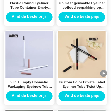
Plastic Round Eyeliner
Op maat gemaakte Eyeliner
Tube Container Empty
potlood verpakking op
Cosmetic Eyeliner
maat gedrukt felt punt
Container Eyeliner Tube
Eyeliner buis
Vind de beste prijs
Vind de beste prijs
Packaging For Make Up
2 In 1 Empty Cosmetic
Custom Color Private Label
Packaging Eyebrow Tube
Eyeliner Tube Twist Up
Container Empty Eyeliner
Round Shape Lip Liner
Tube Container
Pencil Container For
Vind de beste prijs
Vind de beste prijs
Lipstick