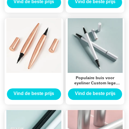
Lengte
Cosmetische verpakking
Vind de beste prijs
Vind de beste prijs
Populaire buis voor
eyeliner Custom lege
eyeliner buis Rocking bead
eyeliner dubbel geëindigde
Vind de beste prijs
Vind de beste prijs
buis