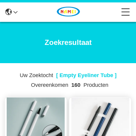
Zoekresultaat
Uw Zoektocht
[ Empty Eyeliner Tube ]
Overeenkomen
160
Producten