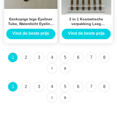
Eenkopige lege Eyeliner
2 in 1 Kosmetische
Tube, Waterdicht Eyeliner
verpakking Leeg
Potloden SGS-certificering
Oogbrauw buiscontainer
Leeg Eyeliner
Vind de beste prijs
Vind de beste prijs
buiscontainer
1
2
3
4
5
6
7
8
1
2
3
4
5
6
7
8