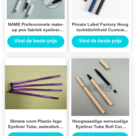
NAME Professionele make-
Private Label Factory Hoog
up pen fabriek eyeliner
luchtdichtheid Custom
buis roze Custom lege
lege eyeliner buis Rocking
eyeliner buis
bead vloeibare eyeliner
Vind de beste prijs
Vind de beste prijs
Schommelkralen vloeibare
verpakking
eyeliner packagi
Slimme vorm Plastic lege
Hoogwaardige eenvoudige
Eyeliner Tube, waterdichte
Eyeliner Tube Roll Core
Eyeliner Pen 132,2mm
Eyeliner Container