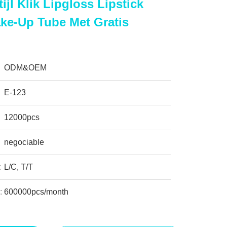
jl Klik Lipgloss Lipstick
ke-Up Tube Met Gratis
ODM&OEM
E-123
12000pcs
negociable
:
L/C, T/T
:
600000pcs/month