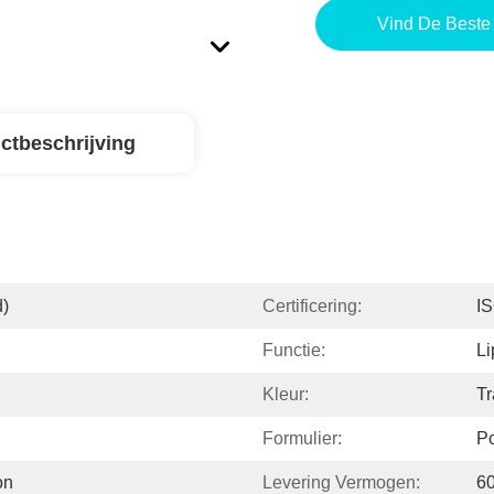
Vind De Beste 
ctbeschrijving
d)
Certificering:
I
Functie:
Li
Kleur:
Tr
Formulier:
Po
on
Levering Vermogen:
6