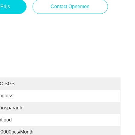
Prijs
Contact Opnemen
SO;SGS
pgloss
ansparante
tlood
00000pcs/month