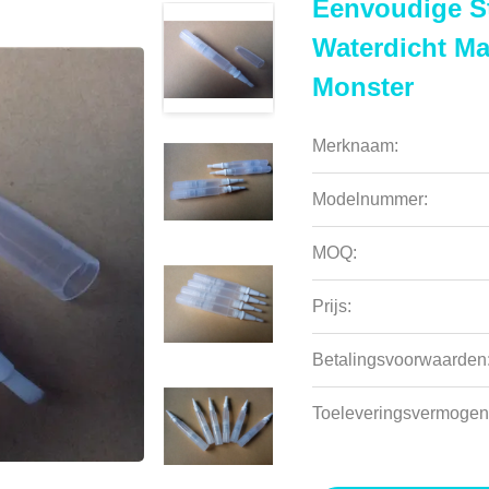
Eenvoudige Sti
Waterdicht Ma
Monster
Merknaam:
Modelnummer:
MOQ:
Prijs:
Betalingsvoorwaarden
Toeleveringsvermogen