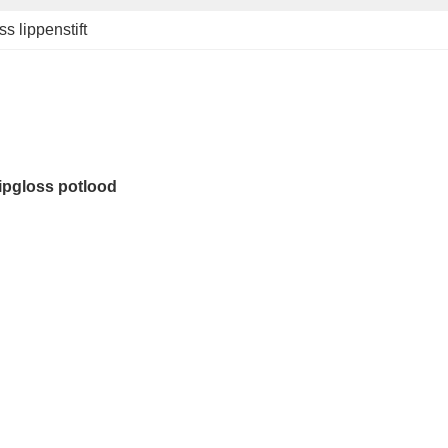
ss lippenstift
lipgloss potlood