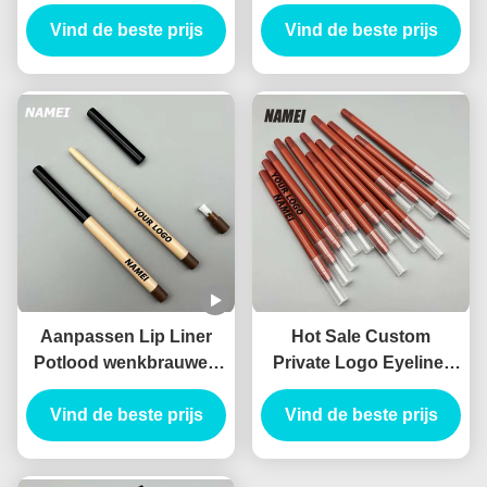
waterdicht duurzaam op
liner buis pakket
Vind de beste prijs
maat gel eyeliner
container dunne lipliner
Vind de beste prijs
potlood Container
buis
Aanpassen Lip Liner
Hot Sale Custom
Potlood wenkbrauwen
Private Logo Eyeliner
eyeliner buis met
Potlood Container
borstel lip liner potlood
Vind de beste prijs
Blister potlood Slim
Vind de beste prijs
container met chipper
Leeg Lip Liner Tube
Planable materiaal