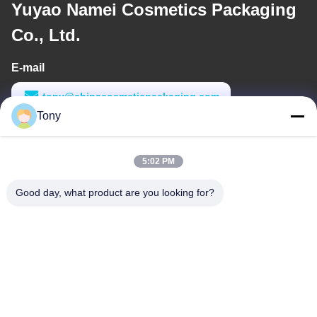
Yuyao Namei Cosmetics Packaging
Co., Ltd.
E-mail
tony@chinacosmeticpackaging.com
Tony
Werktijd
8:00-17:00
5:02 PM
Ons adres
Good day, what product are you looking for?
Adres
No. 8 Xiadalu, Nijialu Village, Simen Town, Yuyao City, Ningbo,
China
Telefoon
86--19012893906