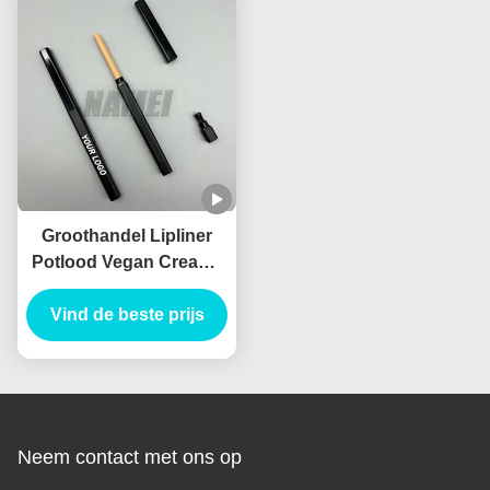
Groothandel Lipliner
Potlood Vegan Creamy
Container Waterdicht
Custom Logo Private
Vind de beste prijs
Label
Neem contact met ons op