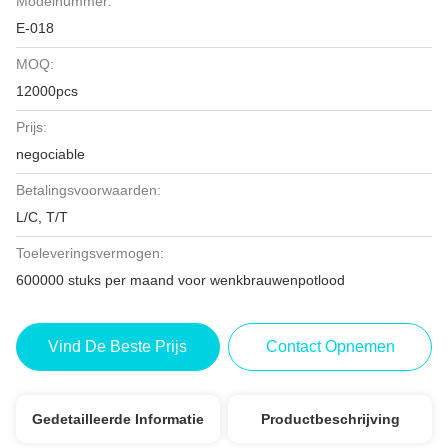
Modelnummer:
E-018
MOQ:
12000pcs
Prijs:
negociable
Betalingsvoorwaarden:
L/C, T/T
Toeleveringsvermogen:
600000 stuks per maand voor wenkbrauwenpotlood
Vind De Beste Prijs
Contact Opnemen
Gedetailleerde Informatie
Productbeschrijving