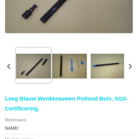
Leeg Blauw Wenkbrauwen Potlood Buis, SGS-
Certificering.
Merknaam:
NAMEI