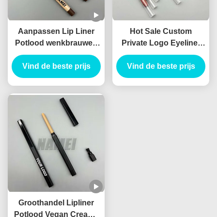
Aanpassen Lip Liner
Hot Sale Custom
Potlood wenkbrauwen
Private Logo Eyeliner
eyeliner buis met
Potlood Container
borstel lip liner potlood
Vind de beste prijs
Blister potlood Slim
Vind de beste prijs
container met chipper
Leeg Lip Liner Tube
Planable materiaal
Groothandel Lipliner
Potlood Vegan Creamy