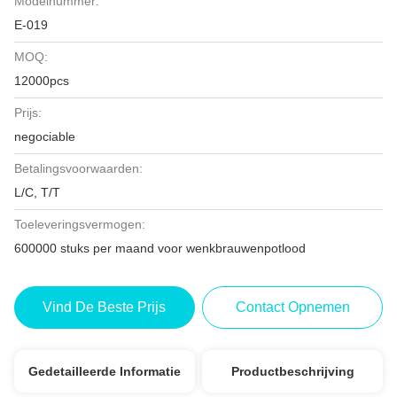
Modelnummer:
E-019
MOQ:
12000pcs
Prijs:
negociable
Betalingsvoorwaarden:
L/C, T/T
Toeleveringsvermogen:
600000 stuks per maand voor wenkbrauwenpotlood
Vind De Beste Prijs
Contact Opnemen
Gedetailleerde Informatie
Productbeschrijving