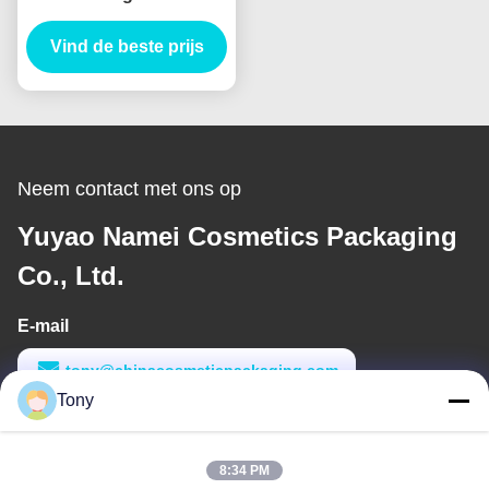
Container Waterdicht
Custom Logo Private
Vind de beste prijs
Label
Neem contact met ons op
Yuyao Namei Cosmetics Packaging
Co., Ltd.
E-mail
tony@chinacosmeticpackaging.com
Tony
Werktijd
8:00-17:00
8:34 PM