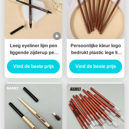
Leeg eyeliner lijm pen
Persoonlijke kleur logo
liggende zijderup pen
bedrukt plastic lege lip
waterdicht duurzaam op
liner buis pakket
Vind de beste prijs
maat gel eyeliner
container dunne lipliner
Vind de beste prijs
potlood Container
buis