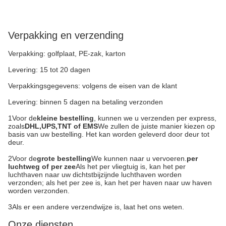
Verpakking en verzending
Verpakking: golfplaat, PE-zak, karton
Levering: 15 tot 20 dagen
Verpakkingsgegevens: volgens de eisen van de klant
Levering: binnen 5 dagen na betaling verzonden
1Voor de
kleine bestelling
, kunnen we u verzenden per express,
zoals
DHL,UPS,TNT of EMS
We zullen de juiste manier kiezen op
basis van uw bestelling. Het kan worden geleverd door deur tot
deur.
2Voor de
grote bestelling
We kunnen naar u vervoeren.
per
luchtweg of per zee
Als het per vliegtuig is, kan het per
luchthaven naar uw dichtstbijzijnde luchthaven worden
verzonden; als het per zee is, kan het per haven naar uw haven
worden verzonden.
3Als er een andere verzendwijze is, laat het ons weten.
Onze diensten