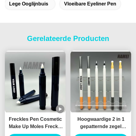
Lege Ooglijnbuis
Vloeibare Eyeliner Pen
Gerelateerde Producten
Freckles Pen Cosmetic
Hoogwaardige 2 in 1
Make Up Moles Freckle
gepatternde zegel
Pen Custom Logo OEM
eyeliner vloeibare