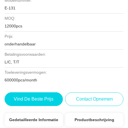
Modelnummer:
E-131
MOQ:
12000pcs
Prijs:
onderhandelbaar
Betalingsvoorwaarden:
L/C, T/T
Toeleveringsvermogen:
600000pcs/month
Vind De Beste Prijs
Contact Opnemen
Gedetailleerde Informatie
Productbeschrijving