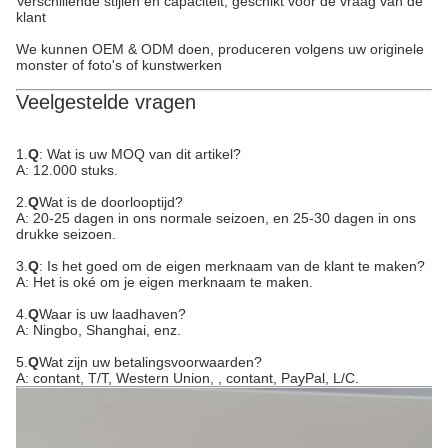
Verschillende stijlen en capaciteit, geschikt voor de vraag van de
klant
We kunnen OEM & ODM doen, produceren volgens uw originele
monster of foto's of kunstwerken
Veelgestelde vragen
1.
Q
: Wat is uw MOQ van dit artikel?
A: 12.000 stuks.
2.
Q
Wat is de doorlooptijd?
A: 20-25 dagen in ons normale seizoen, en 25-30 dagen in ons
drukke seizoen.
3.
Q
: Is het goed om de eigen merknaam van de klant te maken?
A: Het is oké om je eigen merknaam te maken.
4.
Q
Waar is uw laadhaven?
A: Ningbo, Shanghai, enz.
5.
Q
Wat zijn uw betalingsvoorwaarden?
A: contant, T/T, Western Union, , contant, PayPal, L/C.