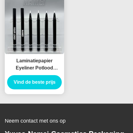
Laminatiepapier
Eyeliner Potlood
Container
Vind de beste prijs
Verpakkingsbuis
Eyeliner Buis Injecties
Blow
Neem contact met ons op