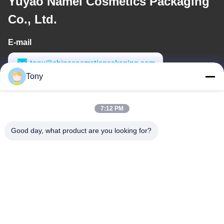
Yuyao Namei Cosmetics Packaging
Co., Ltd.
E-mail
tony@chinacosmeticpackaging.com
Tony
Werktijd
8:00-17:00
7:12 PM
Ons adres
Good day, what product are you looking for?
Adres
No. 8 Xiadalu, Nijialu Village, Simen Town, Yuyao City, Ningbo,
China
Telefoon
86--19012893906