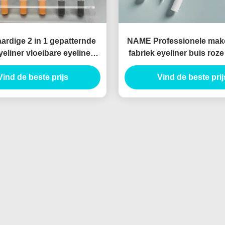
rdige 2 in 1 gepatternde
NAME Professionele mak
yeliner vloeibare eyeliner
fabriek eyeliner buis ro
sche eyeliner verpakking
lege eyeliner buis Schom
Vind de beste prijs
canthus marker
vloeibare eyeliner pa
Vind de beste prij