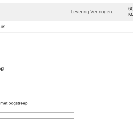
60
Levering Vermogen:
M
uis
ng
 met oogstreep