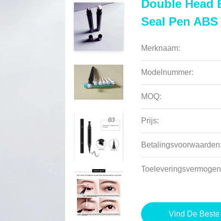
Double Head E
Seal Pen ABS 
Merknaam:
Modelnummer:
MOQ:
Prijs:
Betalingsvoorwaarden
Toeleveringsvermogen
Vind De Beste 