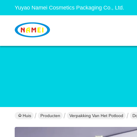
Yuyao Namei Cosmetics Packaging Co., Ltd.
Huis
Producten
Verpakking Van Het Potlood
Do