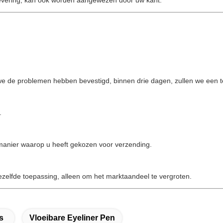
evering, kan ook worden aangewezen door uw kant.
we de problemen hebben bevestigd, binnen drie dagen, zullen we een 
.
e manier waarop u heeft gekozen voor verzending.
dezelfde toepassing, alleen om het marktaandeel te vergroten.
s
Vloeibare Eyeliner Pen