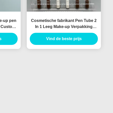
e-up pen
Cosmetische fabrikant Pen Tube 2
ze Custom
In 1 Leeg Make-up Verpakking
melkralen
Goedkope Liquid Eyeliner Potlood
ckagi
s
Vind de beste prijs
Tube