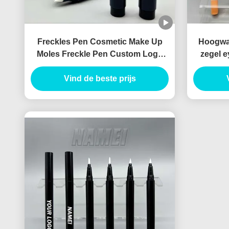
Freckles Pen Cosmetic Make Up
Hoogwaa
Moles Freckle Pen Custom Logo
zegel e
OEM Groothandel Freckle Pen
cosmeti
Vind de beste prijs
Container