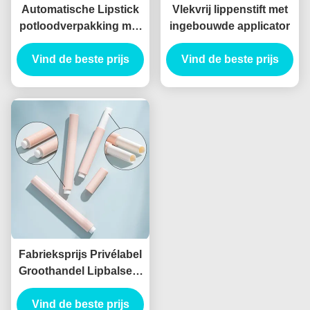
Automatische Lipstick
Vlekvrij lippenstift met
potloodverpakking met
ingebouwde applicator
potloodvorm en
Vind de beste prijs
vlekbestendige
Vind de beste prijs
technologie lege
Lipstickbuizen
Fabrieksprijs Privélabel
Groothandel Lipbalsem
Verpakking Lipstick
Tube Leeg Make-up
Vind de beste prijs