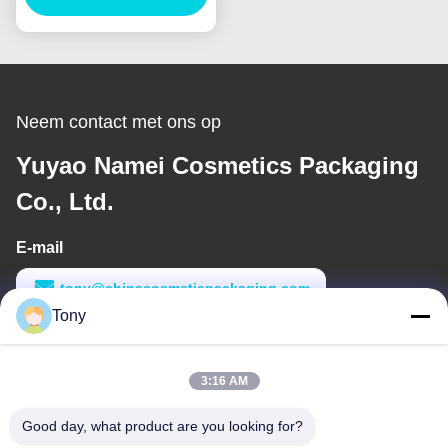
Slim Ronde Lipstick
Container
Neem contact met ons op
Yuyao Namei Cosmetics Packaging
Co., Ltd.
E-mail
tony@chinacosmeticpackaging.com
Tony
Werktijd
8:00-17:00
3:16 AM
Ons adres
Good day, what product are you looking for?