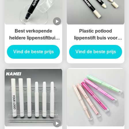
Best verkopende
Plastic potlood
heldere lippenstiftbuis
lippenstift buis voor
Zwarte kleurrijke
langdurige toepassing
lippenstiftverpakking
Vind de beste prijs
Vind de beste prijs
met borstel