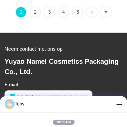
lippenstift Containers
1
2
3
4
5
Neem contact met ons op
Yuyao Namei Cosmetics Packaging
Co., Ltd.
E-mail
tony@chinacosmeticpackaging.com
Tony
Werktijd
8:00-17:00
10:55 PM