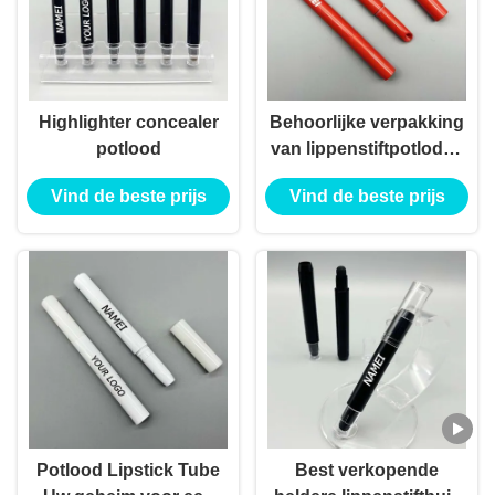
Highlighter concealer
Behoorlijke verpakking
potlood
van lippenstiftpotloden
voor vlekbestendig en
Vind de beste prijs
Vind de beste prijs
langdurig dragen
Potlood Lipstick Tube
Best verkopende