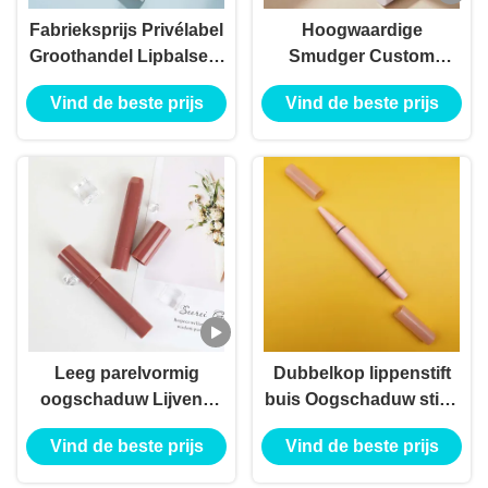
Fabrieksprijs Privélabel
Hoogwaardige
Groothandel Lipbalsem
Smudger Custom
Verpakking Lipstick
Private Label Eve Brow
Vind de beste prijs
Vind de beste prijs
Tube Leeg Make-up
Packing Eyeshadow
Slim Ronde Lipstick
Stick Leeg
Container
Verpakkingsmateriaal
Stick
Leeg parelvormig
Dubbelkop lippenstift
oogschaduw Lijvend
buis Oogschaduw stick
zijderuppenpen
Highlight stick contour
Vind de beste prijs
Vind de beste prijs
Oogmake-up Magic Pen
concealer cosmetische
Container Cosmetische
verpakking