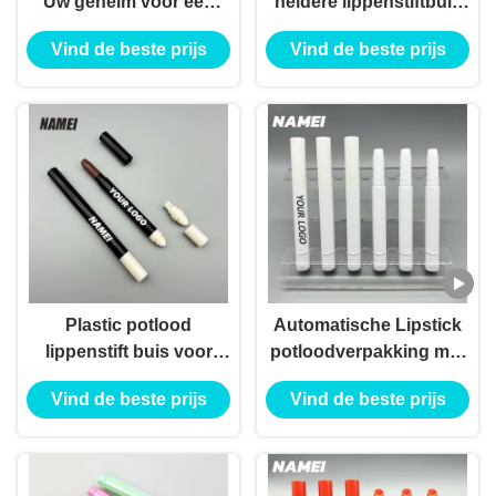
Uw geheim voor een
heldere lippenstiftbuis
professionele en
Zwarte kleurrijke
Vind de beste prijs
Vind de beste prijs
gepolijste lip look
lippenstiftverpakking
met borstel
Plastic potlood
Automatische Lipstick
lippenstift buis voor
potloodverpakking met
langdurige toepassing
potloodvorm en
Vind de beste prijs
Vind de beste prijs
vlekbestendige
technologie lege
Lipstickbuizen