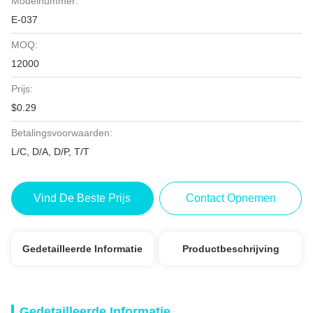
Modelnummer:
E-037
MOQ:
12000
Prijs:
$0.29
Betalingsvoorwaarden:
L/C, D/A, D/P, T/T
Vind De Beste Prijs
Contact Opnemen
Gedetailleerde Informatie
Productbeschrijving
Gedetailleerde Informatie