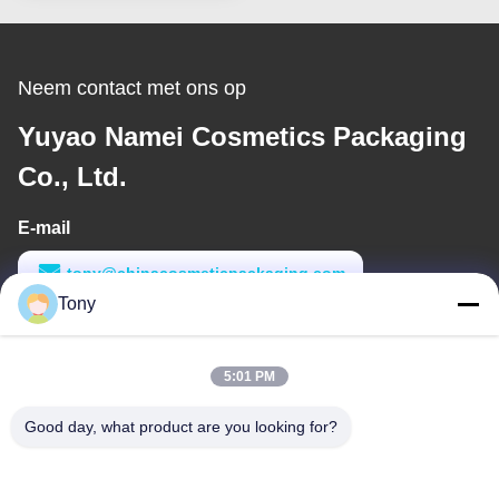
Neem contact met ons op
Yuyao Namei Cosmetics Packaging
Co., Ltd.
E-mail
tony@chinacosmeticpackaging.com
Tony
Werktijd
8:00-17:00
5:01 PM
Ons adres
Good day, what product are you looking for?
Adres
No. 8 Xiadalu, Nijialu Village, Simen Town, Yuyao City, Ningbo,