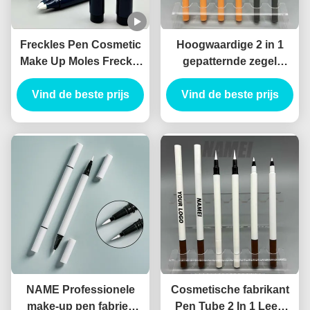
Freckles Pen Cosmetic
Hoogwaardige 2 in 1
Make Up Moles Freckle
gepatternde zegel
Pen Custom Logo OEM
eyeliner vloeibare
Groothandel Freckle
Vind de beste prijs
eyeliner cosmetische
Vind de beste prijs
Pen Container
eyeliner verpakking
canthus marker
NAME Professionele
Cosmetische fabrikant
make-up pen fabriek
Pen Tube 2 In 1 Leeg