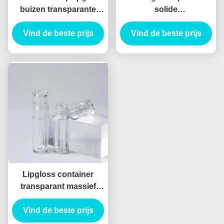
buizen transparante
solide
cosmetische container
lippenglazuurbuis lege
Vind de beste prijs
schattig lipgloss
lippenglazuurcontainer
Vind de beste prijs
pakketten lipgloss
cilinder lege
container leveranciers
lippenglazuurbuizen
Lipgloss container
transparant massief
leeg lipgloss container
cilinder lipgloss buizen
Vind de beste prijs
groothandel