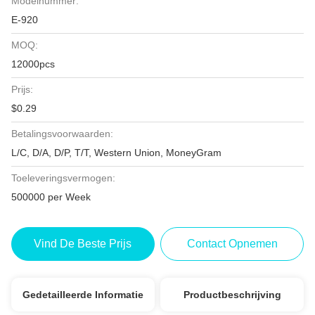
Modelnummer:
E-920
MOQ:
12000pcs
Prijs:
$0.29
Betalingsvoorwaarden:
L/C, D/A, D/P, T/T, Western Union, MoneyGram
Toeleveringsvermogen:
500000 per Week
Vind De Beste Prijs
Contact Opnemen
Gedetailleerde Informatie
Productbeschrijving