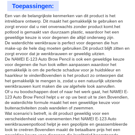
Toepassingen:
Een van de belangrijkste kenmerken van dit product is het
intrekbare ontwerp. Dit maakt het gemakkelijk te gebruiken en
zorgt ervoor dat u niet onverwachts zonder product komt.het
potlood is gemaakt van duurzaam plastic, waardoor het een
geweldige keuze is voor degenen die altijd onderweg zijn.
De waterdichte wenkbrauw is perfect voor degenen die hun
make-up de hele dag moeten gebruiken.Dit product blijft zitten en
zorgt ervoor dat je wenkbrauwen er geweldig uitzien.
De NAMEI E-123 Auto Brow Pencil is ook een geweldige keuze
voor degenen die hun look willen aanpassen.waardoor het
gemakkelijk is om de perfecte schaduw voor je huidskleur en
haarkleur te vindenBovendien is het product zo ontworpen dat
het gemakkelijk te mengen is, zodat u een natuurlijk uitziende
wenkbrauwen kunt maken die uw algehele look aanvullen.
Of u nu boodschappen doet of naar het werk gaat, het NAMEI E-
123 Auto Brow Pencil helpt u er op uw best uit te zien.Bovendien,
de waterdichte formule maakt het een geweldige keuze voor
buitenactiviteiten zoals wandelen of zwemmen.
Wat scenario's betreft, is dit product geweldig voor een
verscheidenheid van evenementen.Het NAMEI E-123 Auto
wenkbrauwenpotlood helpt je een gepolijste en geassembleerde
look te creëren.Bovendien maakt de betaalbare prijs het een