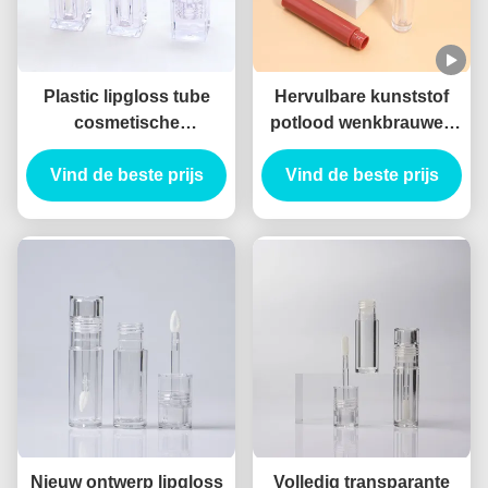
Plastic lipgloss tube
Hervulbare kunststof
cosmetische
potlood wenkbrauwen
verpakkingscontainer
make-up
lege lipgloss tube met
Vind de beste prijs
Vind de beste prijs
gereedschappen
staven
Nieuw ontwerp lipgloss
Volledig transparante