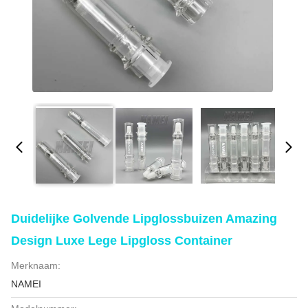
Duidelijke Golvende Lipglossbuizen Amazing
Design Luxe Lege Lipgloss Container
Merknaam:
NAMEI