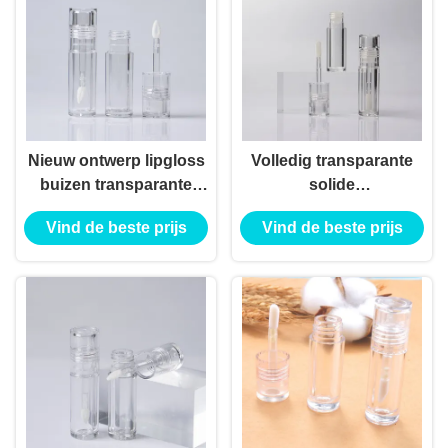
Nieuw ontwerp lipgloss
Volledig transparante
buizen transparante
solide
cosmetische container
lippenglazuurbuis lege
Vind de beste prijs
Vind de beste prijs
schattig lipgloss
lippenglazuurcontainer
pakketten lipgloss
cilinder lege
container leveranciers
lippenglazuurbuizen