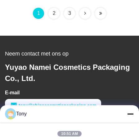
borstel lipglossbuizen
lipgloss containers met
groothandel
aangepaste logo
1
2
3
Neem contact met ons op
Yuyao Namei Cosmetics Packaging
Co., Ltd.
E-mail
tony@chinacosmeticpackaging.com
Tony
Werktijd
8:00-17:00
10:51 AM