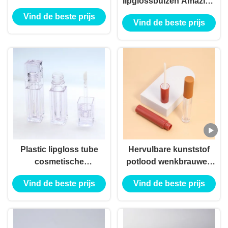
lipglossbuizen Amazing
Design Luxe lege
Vind de beste prijs
Vind de beste prijs
lipgloss container
Plastic lipgloss tube
Hervulbare kunststof
cosmetische
potlood wenkbrauwen
verpakkingscontainer
make-up
Vind de beste prijs
Vind de beste prijs
lege lipgloss tube met
gereedschappen
staven