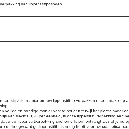
verpakking van lippenstiftpotloden
e en stijlvolle manier om uw lippenstift te verpakken.of een make-up a
sing.
 veilige en handige manier vast te houden.terwijl het plastic materiaal e
van slechts 0,26 per eenheid, is onze lippenstift verpakking een betaa
dat u uw lippenstiftverpakking snel en efficiënt ontvangt.Dus of je nu o
bare en hoogwaardige lippenstiftbuis nodig heeft voor uw cosmetica bed