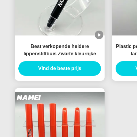
Best verkopende heldere
Plastic p
lippenstiftbuis Zwarte kleurrijke
la
lippenstiftverpakking met borstel
Vind de beste prijs