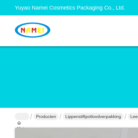
Yuyao Namei Cosmetics Packaging Co., Ltd.
Producten
Lippenstiftpotloodverpakking
Lee
Huis