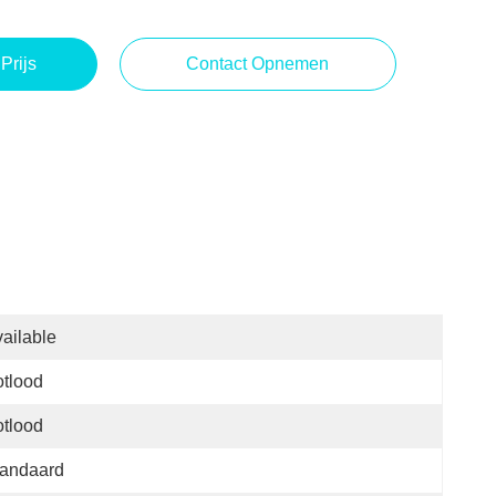
Prijs
Contact Opnemen
ailable
tlood
tlood
tandaard