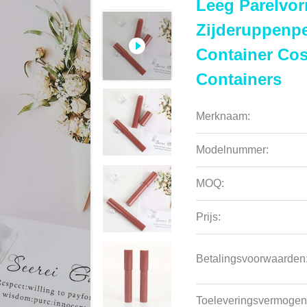
Leeg Parelvo
Zijderuppenp
Container Cos
Containers
Merknaam:
Modelnummer:
MOQ:
Prijs:
Betalingsvoorwaarden
Toeleveringsvermogen