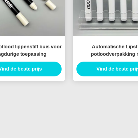
otlood lippenstift buis voor
Automatische Lipst
ngdurige toepassing
potloodverpakking 
potloodvorm en vlekbes
Vind de beste prijs
technologie lege Lipsti
Vind de beste prij