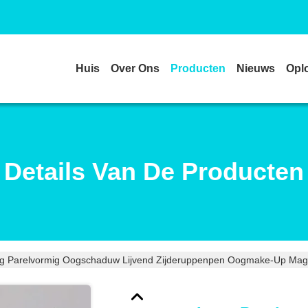
Huis
Over Ons
Producten
Nieuws
Opl
Details Van De Producten
g Parelvormig Oogschaduw Lijvend Zijderuppenpen Oogmake-Up Magic 