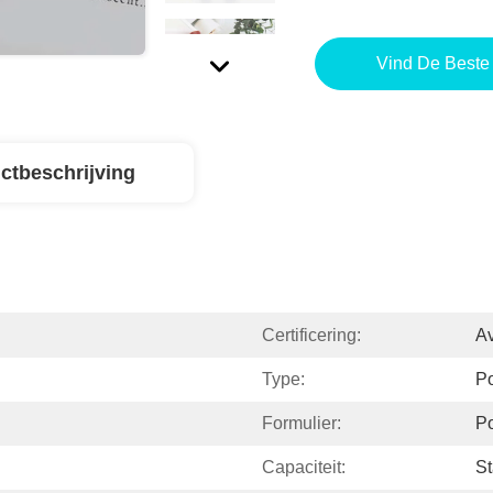
Vind De Beste 
ctbeschrijving
Certificering:
Av
Type:
Po
Formulier:
Po
Capaciteit:
S