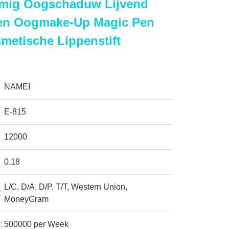
rmig Oogschaduw Lijvend
en Oogmake-Up Magic Pen
metische Lippenstift
NAMEI
E-815
12000
0.18
L/C, D/A, D/P, T/T, Western Union,
:
MoneyGram
:
500000 per Week