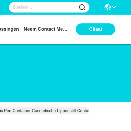
ossingen
Neem Contact Met Ons Op
Citaat
Pen Container Cosmetische Lippenstift Containers