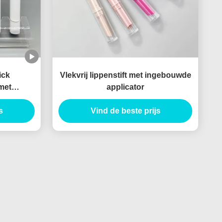
ick
Vlekvrij lippenstift met ingebouwde
met
applicator
tendige
ckbuizen
s
Vind de beste prijs