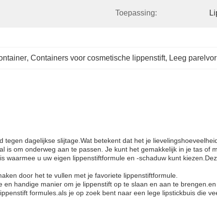
Toepassing:
Li
ntainer
, 
Containers voor cosmetische lippenstift
, 
Leeg parelvo
tegen dagelijkse slijtage.Wat betekent dat het je lievelingshoeveelheid
al is om onderweg aan te passen. Je kunt het gemakkelijk in je tas of
buis waarmee u uw eigen lippenstiftformule en -schaduw kunt kiezen.Dez
aken door het te vullen met je favoriete lippenstiftformule.
he en handige manier om je lippenstift op te slaan en aan te brengen.e
ppenstift formules.als je op zoek bent naar een lege lipstickbuis die vee