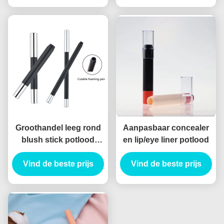
Tube Holle Eyeliner
Tube
Groothandel leeg rond
Aanpasbaar concealer
blush stick potlood
en lip/eye liner potlood
lippenstift oogschaduw
contour concealer buis
Vind de beste prijs
Vind de beste prijs
verpakking