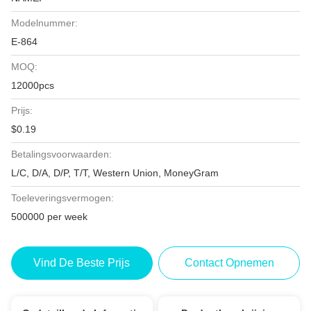
Modelnummer:
E-864
MOQ:
12000pcs
Prijs:
$0.19
Betalingsvoorwaarden:
L/C, D/A, D/P, T/T, Western Union, MoneyGram
Toeleveringsvermogen:
500000 per week
Vind De Beste Prijs
Contact Opnemen