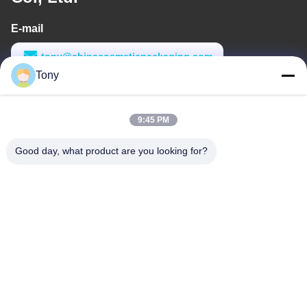
E-mail
tony@chinacosmeticpackaging.com
Tony
Werktijd
8:00-17:00
9:45 PM
Ons adres
Good day, what product are you looking for?
Adres
No. 8 Xiadalu, Nijialu Village, Simen Town, Yuyao City, Ningbo,
China
Telefoon
86--19012893906