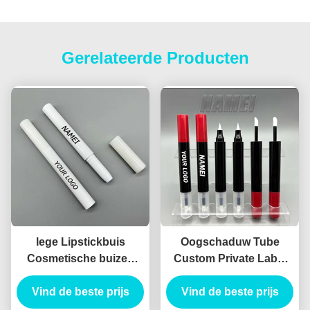
Gerelateerde Producten
lege Lipstickbuis
Oogschaduw Tube
Cosmetische buizen
Custom Private Label
Verpakking Design
Double-headed Hollow
Vind de beste prijs
lipstickbuizen
Vind de beste prijs
Pretty Container
Oogschaduw container
Oogschaduw Eyeliner