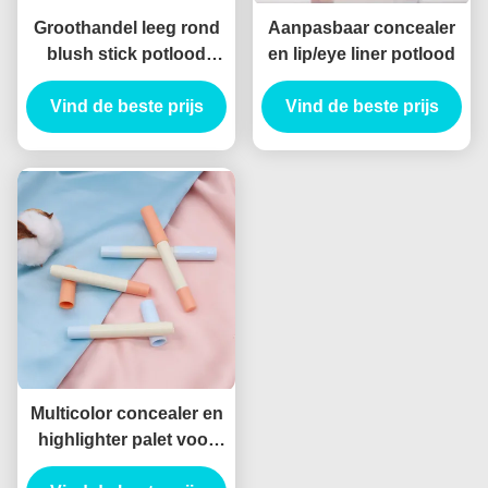
Groothandel leeg rond
Aanpasbaar concealer
blush stick potlood
en lip/eye liner potlood
lippenstift oogschaduw
contour concealer buis
Vind de beste prijs
Vind de beste prijs
verpakking
Multicolor concealer en
highlighter palet voor
alle huidtypen