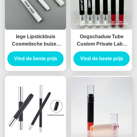
lege Lipstickbuis
Oogschaduw Tube
Cosmetische buizen
Custom Private Label
Verpakking Design
Double-headed Hollow
Vind de beste prijs
lipstickbuizen
Vind de beste prijs
Pretty Container
Oogschaduw container
Oogschaduw Eyeliner
Tube Holle Eyeliner
Tube