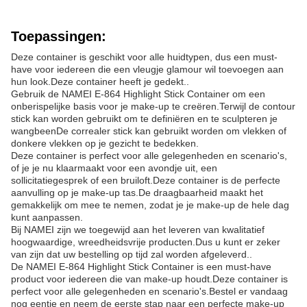
Toepassingen:
Deze container is geschikt voor alle huidtypen, dus een must-
have voor iedereen die een vleugje glamour wil toevoegen aan
hun look.Deze container heeft je gedekt..
Gebruik de NAMEI E-864 Highlight Stick Container om een
onberispelijke basis voor je make-up te creëren.Terwijl de contour
stick kan worden gebruikt om te definiëren en te sculpteren je
wangbeenDe correaler stick kan gebruikt worden om vlekken of
donkere vlekken op je gezicht te bedekken.
Deze container is perfect voor alle gelegenheden en scenario's,
of je je nu klaarmaakt voor een avondje uit, een
sollicitatiegesprek of een bruiloft.Deze container is de perfecte
aanvulling op je make-up tas.De draagbaarheid maakt het
gemakkelijk om mee te nemen, zodat je je make-up de hele dag
kunt aanpassen.
Bij NAMEI zijn we toegewijd aan het leveren van kwalitatief
hoogwaardige, wreedheidsvrije producten.Dus u kunt er zeker
van zijn dat uw bestelling op tijd zal worden afgeleverd..
De NAMEI E-864 Highlight Stick Container is een must-have
product voor iedereen die van make-up houdt.Deze container is
perfect voor alle gelegenheden en scenario's.Bestel er vandaag
nog eentje en neem de eerste stap naar een perfecte make-up