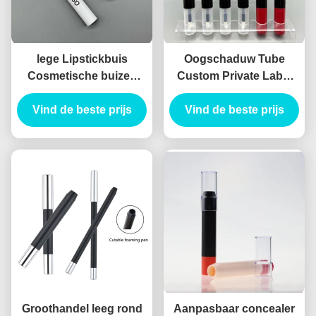
lege Lipstickbuis
Oogschaduw Tube
Cosmetische buizen
Custom Private Label
Verpakking Design
Double-headed Hollow
Vind de beste prijs
lipstickbuizen
Vind de beste prijs
Pretty Container
Oogschaduw container
Oogschaduw Eyeliner
Tube Holle Eyeliner
Tube
Groothandel leeg rond
Aanpasbaar concealer