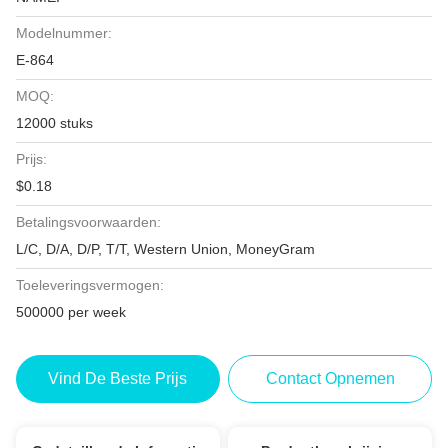
Modelnummer:
E-864
MOQ:
12000 stuks
Prijs:
$0.18
Betalingsvoorwaarden:
L/C, D/A, D/P, T/T, Western Union, MoneyGram
Toeleveringsvermogen:
500000 per week
Vind De Beste Prijs
Contact Opnemen