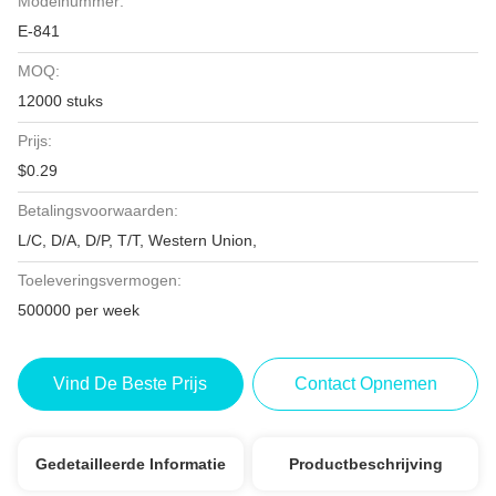
Modelnummer:
E-841
MOQ:
12000 stuks
Prijs:
$0.29
Betalingsvoorwaarden:
L/C, D/A, D/P, T/T, Western Union,
Toeleveringsvermogen:
500000 per week
Vind De Beste Prijs
Contact Opnemen
Gedetailleerde Informatie
Productbeschrijving