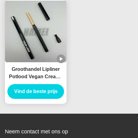
Groothandel Lipliner
Potlood Vegan Creamy
Container Waterdicht
Custom Logo Private
Vind de beste prijs
Label
Neem contact met ons op