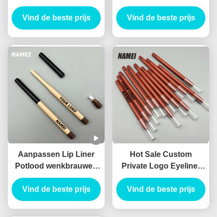
waterdicht duurzaam op
liner buis pakket
Vind de beste prijs
maat gel eyeliner
container dunne lipliner
Vind de beste prijs
potlood Container
buis
Aanpassen Lip Liner
Hot Sale Custom
Potlood wenkbrauwen
Private Logo Eyeliner
eyeliner buis met
Potlood Container
borstel lip liner potlood
Vind de beste prijs
Blister potlood Slim
Vind de beste prijs
container met chipper
Leeg Lip Liner Tube
Planable materiaal