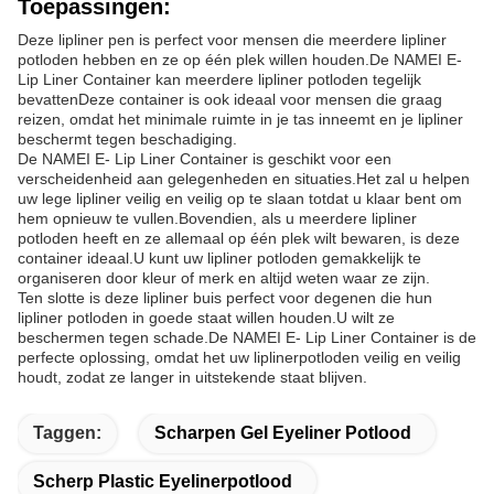
Toepassingen:
Deze lipliner pen is perfect voor mensen die meerdere lipliner
potloden hebben en ze op één plek willen houden.De NAMEI E-
Lip Liner Container kan meerdere lipliner potloden tegelijk
bevattenDeze container is ook ideaal voor mensen die graag
reizen, omdat het minimale ruimte in je tas inneemt en je lipliner
beschermt tegen beschadiging.
De NAMEI E- Lip Liner Container is geschikt voor een
verscheidenheid aan gelegenheden en situaties.Het zal u helpen
uw lege lipliner veilig en veilig op te slaan totdat u klaar bent om
hem opnieuw te vullen.Bovendien, als u meerdere lipliner
potloden heeft en ze allemaal op één plek wilt bewaren, is deze
container ideaal.U kunt uw lipliner potloden gemakkelijk te
organiseren door kleur of merk en altijd weten waar ze zijn.
Ten slotte is deze lipliner buis perfect voor degenen die hun
lipliner potloden in goede staat willen houden.U wilt ze
beschermen tegen schade.De NAMEI E- Lip Liner Container is de
perfecte oplossing, omdat het uw liplinerpotloden veilig en veilig
houdt, zodat ze langer in uitstekende staat blijven.
Taggen:
Scharpen Gel Eyeliner Potlood
Scherp Plastic Eyelinerpotlood