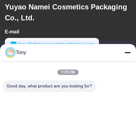
Yuyao Namei Cosmetics Packaging
Co., Ltd.
E-mail
tony@chinacosmeticpackaging.com
Tony
Werktijd
8:00-17:00
7:35 PM
Ons adres
Good day, what product are you looking for?
Adres
No. 8 Xiadalu, Nijialu Village, Simen Town, Yuyao City, Ningbo,
China
Telefoon
86--19012893906