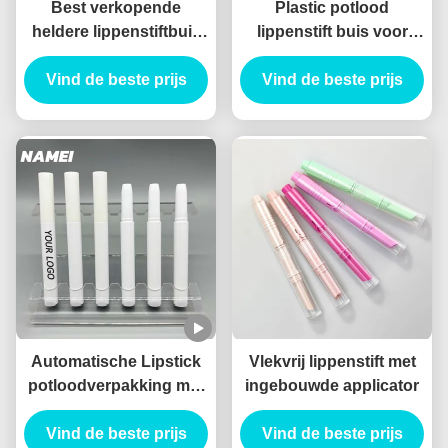
Best verkopende
Plastic potlood
heldere lippenstiftbuis
lippenstift buis voor
Zwarte kleurrijke
langdurige toepassing
lippenstiftverpakking
Vind de beste prijs
Vind de beste prijs
met borstel
Automatische Lipstick
Vlekvrij lippenstift met
potloodverpakking met
ingebouwde applicator
potloodvorm en
Vind de beste prijs
vlekbestendige
Vind de beste prijs