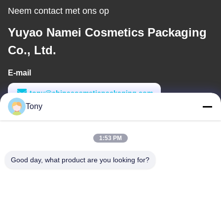
Neem contact met ons op
Yuyao Namei Cosmetics Packaging
Co., Ltd.
E-mail
tony@chinacosmeticpackaging.com
Tony
Werktijd
8:00-17:00
1:53 PM
Ons adres
Good day, what product are you looking for?
Adres
No. 8 Xiadalu, Nijialu Village, Simen Town, Yuyao City, Ningbo,
China
Telefoon