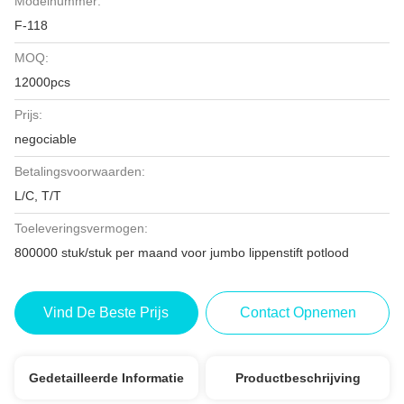
Modelnummer:
F-118
MOQ:
12000pcs
Prijs:
negociable
Betalingsvoorwaarden:
L/C, T/T
Toeleveringsvermogen:
800000 stuk/stuk per maand voor jumbo lippenstift potlood
Vind De Beste Prijs
Contact Opnemen
Gedetailleerde Informatie
Productbeschrijving