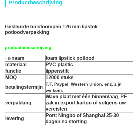
Productbeschrijving
Gekleurde buisfoompen 126 mm lipstok
potloodverpakking
productiebeschrijving
naam
foam lipstick potlood
- Ik
materiaal
PVC-plastic
functie
lippenstift
MOQ
12000 stuks
T/T, Paypal, Western Union, enz. zijn
betalingstermijn
welkom.
Wave plaat met één binnenlaag, PE
verpakking
zak in export karton of volgens uw
vereisten
Port: Ningbo of Shanghai 25-30
levering
dagen na storting